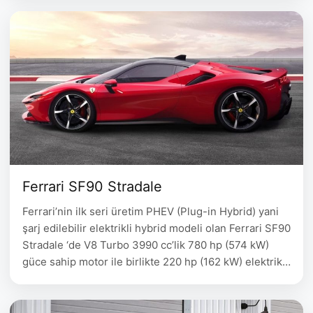
Ferrari SF90 Stradale
Ferrari’nin ilk seri üretim PHEV (Plug-in Hybrid) yani
şarj edilebilir elektrikli hybrid modeli olan Ferrari SF90
Stradale ‘de V8 Turbo 3990 cc’lik 780 hp (574 kW)
güce sahip motor ile birlikte 220 hp (162 kW) elektrik
motorlarının bileşimi ile inanılmaz performanslı bir
araç ortaya çıkmış. 8 ileri çift kavramalı şanzımana
sahip olan Ferrari gücünü 4wd …