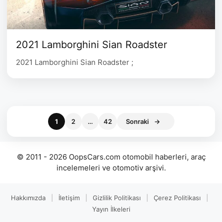
2021 Lamborghini Sian Roadster
2021 Lamborghini Sian Roadster ;
Sayfa
Sayfa
Sayfa
1
2
…
42
Sonraki
→
© 2011 - 2026 OopsCars.com otomobil haberleri, araç
incelemeleri ve otomotiv arşivi.
Hakkımızda
|
İletişim
|
Gizlilik Politikası
|
Çerez Politikası
|
Yayın İlkeleri