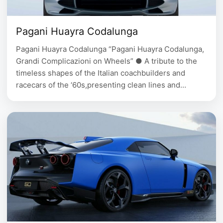
Pagani Huayra Codalunga
Pagani Huayra Codalunga “Pagani Huayra Codalunga,
Grandi Complicazioni on Wheels” ● A tribute to the
timeless shapes of the Italian coachbuilders and
racecars of the ‘60s,presenting clean lines and
sinuous, elegant shapes● A project born from the
joint vision of client and designer● Limited
production of just five tailor-made examples, all sold-
out, with pricesstarting from …