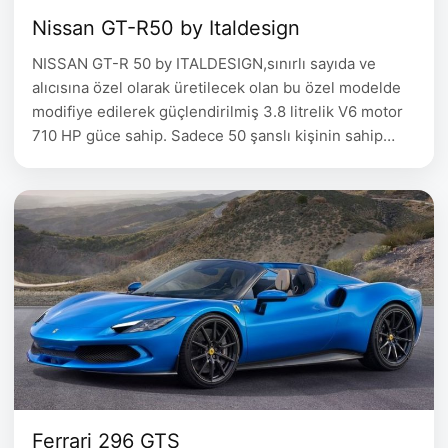
Nissan GT-R50 by Italdesign
NISSAN GT-R 50 by ITALDESIGN,sınırlı sayıda ve
alıcısına özel olarak üretilecek olan bu özel modelde
modifiye edilerek güçlendirilmiş 3.8 litrelik V6 motor
710 HP güce sahip. Sadece 50 şanslı kişinin sahip
olabileceği, özel olarak üretilen aracın fiyatı da özel 1.2
milyon $ 2020 Range Rover Evoque 2021 Bmw 4
Serisi Coupe BMW 2 Serisi Gran …
Ferrari 296 GTS