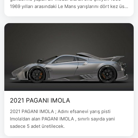
1969 yılları arasındaki Le Mans yarışlarını dört kez üst
üste kazanan GT40 modeli geliştirme çalışmalarında
fayda sağlayan ALAN MANN RACING yarış takımına bir
saygı niteliğinde üretilen araç sınırlı sayıda üretilecek.
1965-1966’da Alan Mann …
2021 PAGANI IMOLA
2021 PAGANI IMOLA ; Adını efsanevi yarış pisti
Imola’dan alan PAGANI IMOLA , sınırlı sayıda yani
sadece 5 adet üretilecek.