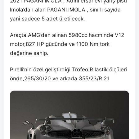
2021 PAGANI IMOLA ; Adını efsanevi yarış pisti
Imola’dan alan PAGANI IMOLA , sınırlı sayıda
yani sadece 5 adet üretilecek.
Araçta AMG’den alınan 5980cc hacminde V12
motor,827 HP gücünde ve 1100 Nm tork
değerine sahip.
Pirelli’nin özel geliştirdiği Trofeo R lastik ölçüleri
önde,265/30/20 ve arkada 355/23/R 21