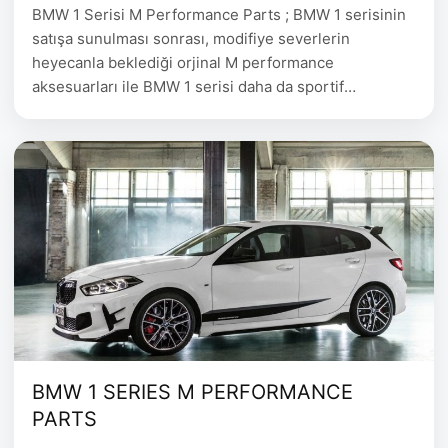
BMW 1 Serisi M Performance Parts ; BMW 1 serisinin
satışa sunulması sonrası, modifiye severlerin
heyecanla beklediği orjinal M performance
aksesuarları ile BMW 1 serisi daha da sportif
görünüyor. BMW 1 serisinin piyasaya çıkmasının
ardından modifiye severlerin heyecanla beklediği
orjinal M performance aksesuarları da göz önüne çıktı.
BMW 1 Serisi M Performance Parts BMW 1 …
BMW 1 SERIES M PERFORMANCE
PARTS