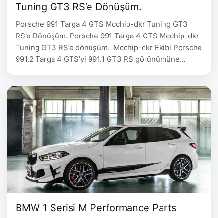
Tuning GT3 RS’e Dönüşüm.
Porsche 991 Targa 4 GTS Mcchip-dkr Tuning GT3
RS’e Dönüşüm. Porsche 991 Targa 4 GTS Mcchip-dkr
Tuning GT3 RS’e dönüşüm. Mcchip-dkr Ekibi Porsche
991.2 Targa 4 GTS’yi 991.1 GT3 RS görünümüne
dönüştürmek için iddialı bir çalışmaya girişmiş.
Mcchip-dkr Tuning Tarafından Yapılan Modifikasyon
İşlemleri Araç ön aksta 265/35ZR20 lastiklerle 9×20“
ve arka aksta 325/30ZR21 lastiklerle
12×21“,donatılmış. Yüksekliği ayarlanabilir KW …
BMW 1 Serisi M Performance Parts