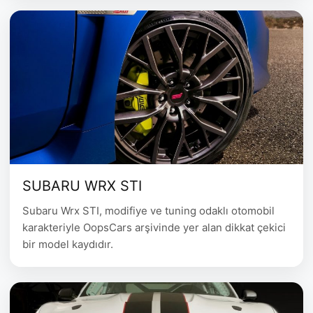
SUBARU WRX STI
Subaru Wrx STI, modifiye ve tuning odaklı otomobil
karakteriyle OopsCars arşivinde yer alan dikkat çekici
bir model kaydıdır.