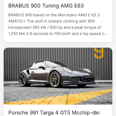
BRABUS 900 Tuning AMG E63
BRABUS 900 based on the Mercedes-AMG E 63 S
4MATIC+ The wolf in sheep’s clothing with 900
horsepower! 662 kW / 900 hp and a peak torque of
1,250 Nm 2.8 seconds to 100 km/h and a top speed of
330 km/h Exposed-carbon aerodynamics and 21-inch
hi-tech forged wheels A wolf with 900 horsepower in
…
Porsche 991 Targa 4 GTS Mcchip-dkr