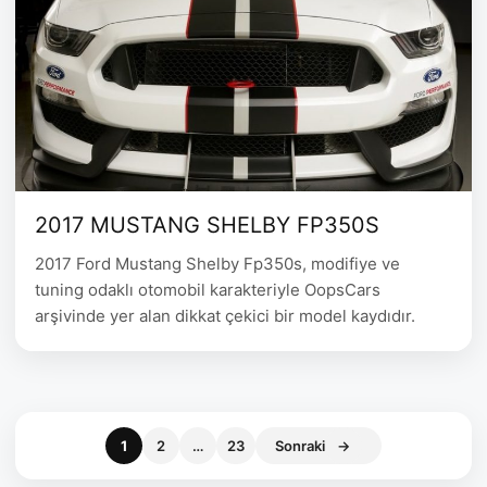
2017 MUSTANG SHELBY FP350S
2017 Ford Mustang Shelby Fp350s, modifiye ve
tuning odaklı otomobil karakteriyle OopsCars
arşivinde yer alan dikkat çekici bir model kaydıdır.
Sayfa
Sayfa
Sayfa
1
2
…
23
Sonraki
→