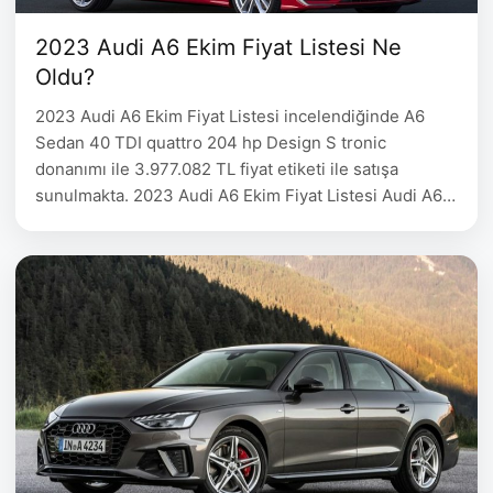
2023 Audi A6 Ekim Fiyat Listesi Ne
Oldu?
2023 Audi A6 Ekim Fiyat Listesi incelendiğinde A6
Sedan 40 TDI quattro 204 hp Design S tronic
donanımı ile 3.977.082 TL fiyat etiketi ile satışa
sunulmakta. 2023 Audi A6 Ekim Fiyat Listesi Audi A6
Sedan Yakıt Motor Hacmi Motor Gücü Fiyat A6 Sedan
45 Turbo FSI quattro 265 hp Design Benzin 1.984 cc
265 hp 4.064.052 A6 …