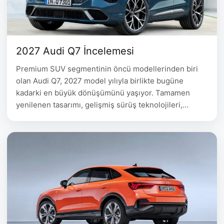
2027 Audi Q7 İncelemesi
Premium SUV segmentinin öncü modellerinden biri
olan Audi Q7, 2027 model yılıyla birlikte bugüne
kadarki en büyük dönüşümünü yaşıyor. Tamamen
yenilenen tasarımı, gelişmiş sürüş teknolojileri,
dijitalleşen iç mekânı ve daha güçlü motor
seçenekleriyle yeni Audi Q7, lüks SUV dünyasında
dengeleri değiştirmeye hazırlanıyor.