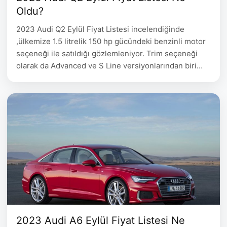
Oldu?
2023 Audi Q2 Eylül Fiyat Listesi incelendiğinde
,ülkemize 1.5 litrelik 150 hp gücündeki benzinli motor
seçeneği ile satıldığı gözlemleniyor. Trim seçeneği
olarak da Advanced ve S Line versiyonlarından biri
tercih edilebiliyor. 2023 Audi Q2 Eylül Fiyat Listesi
Audi Q2 Yakıt Motor Hacmi Motor Gücü Fiyat Q2 35
Turbo FSI 150 hp Advanced S tronic Benzin …
2023 Audi A6 Eylül Fiyat Listesi Ne