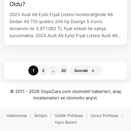
Oldu?
2023 Audi A6 Eylül Fiyat Listesi incelendiğinde A6
Sedan 40 TDI quattro 204 hp Design S tronic
donanımı ile 3.977.082 TL fiyat etiketi ile satışa
sunulmakta. 2023 Audi A6 Eylül Fiyat Listesi Audi A6
Sedan Yakıt Motor Hacmi Motor Gücü Fiyat A6 Sedan
45 Turbo FSI quattro 265 hp Design Benzin 1.984 cc
265 hp 4.064.052 A6 …
Sayfa
Sayfa
Sayfa
1
2
…
30
Sonraki
→
© 2011 - 2026 OopsCars.com otomobil haberleri, araç
incelemeleri ve otomotiv arşivi.
Hakkımızda
|
İletişim
|
Gizlilik Politikası
|
Çerez Politikası
|
Yayın İlkeleri