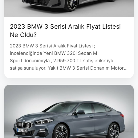
2023 BMW 3 Serisi Aralık Fiyat Listesi
Ne Oldu?
2023 BMW 3 Serisi Aralık Fiyat Listesi ;
incelendiğinde Yeni BMW 320i Sedan M
Sport donanımıyla , 2.959.700 TL satış etiketiyle
satışa sunuluyor. Yakıt BMW 3 Serisi Donanım Motor
Güç(bg) Fiyat TL Benzin BMW 320i Sedan M Sport
1597 cc 170 2.959.700 Benzin BMW 320i Sedan
Edition M Sport 1597 cc 170 3.332.700 Benzin BMW
330i …