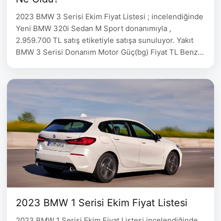
2023 BMW 3 Serisi Ekim Fiyat Listesi ; incelendiğinde
Yeni BMW 320i Sedan M Sport donanımıyla ,
2.959.700 TL satış etiketiyle satışa sunuluyor. Yakıt
BMW 3 Serisi Donanım Motor Güç(bg) Fiyat TL Benzin
BMW 320i Sedan M Sport 1597 cc 170 2.959.700
Benzin BMW 320i Sedan Edition M Sport 1597 cc 170
3.332.700 Benzin BMW 330i …
2023 BMW 1 Serisi Ekim Fiyat Listesi
2023 BMW 1 Serisi Ekim Fiyat Listesi incelendiğinde,