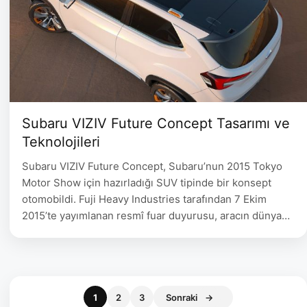
Subaru VIZIV Future Concept Tasarımı ve
Teknolojileri
Subaru VIZIV Future Concept, Subaru’nun 2015 Tokyo
Motor Show için hazırladığı SUV tipinde bir konsept
otomobildi. Fuji Heavy Industries tarafından 7 Ekim
2015’te yayımlanan resmî fuar duyurusu, aracın dünya
prömiyerini Tokyo’da yapacağını ve markanın
gelecekteki güvenlik, bağlantı ve hibrit güç aktarımı
yaklaşımını göstermek için geliştirildiğini açıklıyordu. Bu
nedenle araç, seri üretim bir Subaru modeli olarak …
Sayfa
Sayfa
Sayfa
1
2
3
Sonraki
→