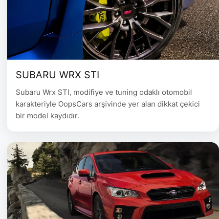
SUBARU WRX STI
Subaru Wrx STI, modifiye ve tuning odaklı otomobil
karakteriyle OopsCars arşivinde yer alan dikkat çekici
bir model kaydıdır.