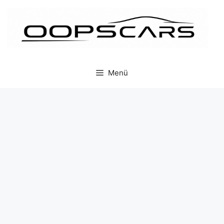
İçeriğe
atla
Menü