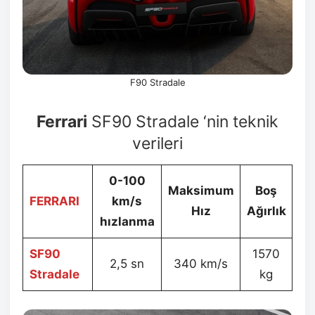
F90 Stradale
Ferrari
SF90 Stradale ‘nin teknik
verileri
0-100
Maksimum
Boş
FERRARI
km/s
Hız
Ağırlık
hızlanma
SF90
1570
2,5 sn
340 km/s
Stradale
kg