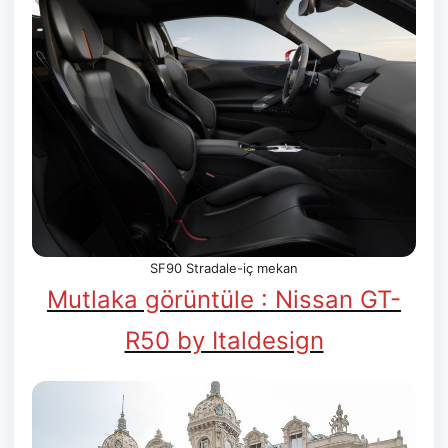
SF90 Stradale-iç mekan
Mutlaka görüntüle : Nissan GT-
R50 by Italdesign