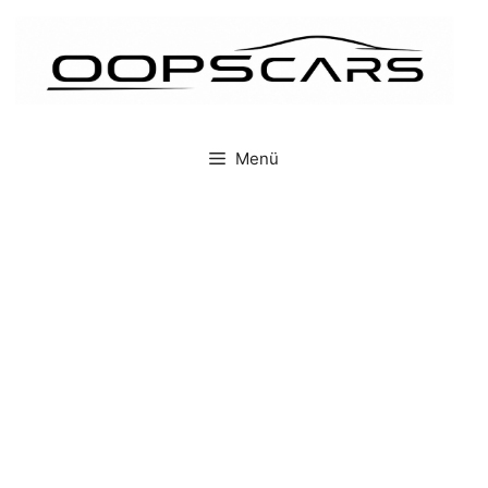
İçeriğe
atla
Menü