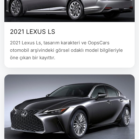
2021 LEXUS LS
2021 Lexus Ls, tasarım karakteri ve OopsCars
otomobil arşivindeki görsel odaklı model bilgileriyle
öne çıkan bir kayıttır.