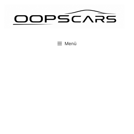
İçeriğe
atla
Menü