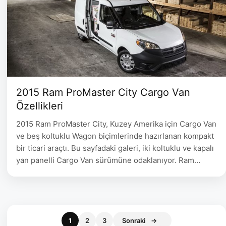
2015 Ram ProMaster City Cargo Van
Özellikleri
2015 Ram ProMaster City, Kuzey Amerika için Cargo Van
ve beş koltuklu Wagon biçimlerinde hazırlanan kompakt
bir ticari araçtı. Bu sayfadaki galeri, iki koltuklu ve kapalı
yan panelli Cargo Van sürümüne odaklanıyor. Ram
tarafından yayımlanan dönem belgeleri aracın model
yılını, motorunu, şanzımanını ve yük alanı ölçülerini
doğrudan doğruluyor. Ram ProMaster City Cargo Van
yan görünümü …
Sayfa
Sayfa
Sayfa
1
2
3
Sonraki
→