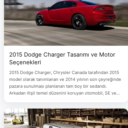
2015 Dodge Charger Tasarımı ve Motor
Seçenekleri
2015 Dodge Charger, Chrysler Canada tarafından 2015
model olarak tanımlanan ve 2014 yılının son çeyreğinde
pazara sunulması planlanan tam boy bir sedandı.
Arkadan itişli temel düzenini koruyan otomobil, SE ve
SXT donanımlarında dört tekerlekten çekiş seçeneği de
sunuyordu. Bu model yılında dış gövde, kabin, şanzıman
ve elektronik donanımlar birlikte yenilendi. 2015 Dodge
Charger Tasarımı ve …