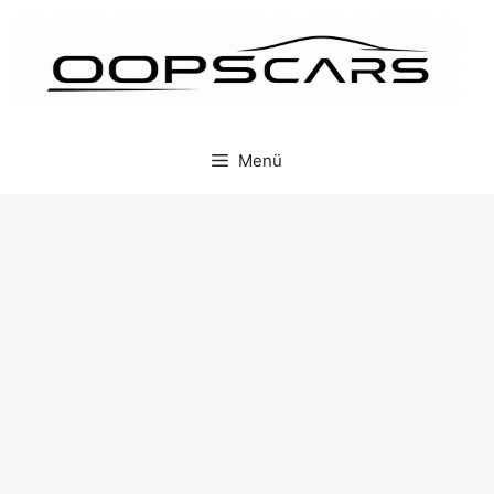
İçeriğe
atla
Menü