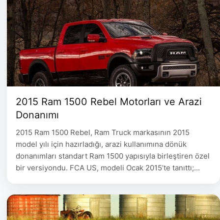
2015 Ram 1500 Rebel Motorları ve Arazi
Donanımı
2015 Ram 1500 Rebel, Ram Truck markasının 2015
model yılı için hazırladığı, arazi kullanımına dönük
donanımları standart Ram 1500 yapısıyla birleştiren özel
bir versiyondu. FCA US, modeli Ocak 2015’te tanıttı;
Stellantis arşivindeki dönem satış açıklaması da aracın
aynı ay Detroit’teki North American International Auto
Show’da tanıtıldığını doğruluyor. Dönemin resmî
kaynaklarında model adı Dodge yerine Ram …