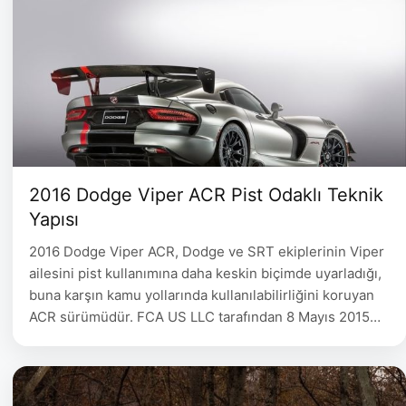
2016 Dodge Viper ACR Pist Odaklı Teknik
Yapısı
2016 Dodge Viper ACR, Dodge ve SRT ekiplerinin Viper
ailesini pist kullanımına daha keskin biçimde uyarladığı,
buna karşın kamu yollarında kullanılabilirliğini koruyan
ACR sürümüdür. FCA US LLC tarafından 8 Mayıs 2015
tarihinde yayımlanan tanıtım metni aracı doğrudan 2016
model yılıyla tanımlar. Üretici, geliştirme çalışmalarının
aerodinamik, şasi ve lastik alanlarına yoğunlaştığını;
üretimin ise Detroit’teki Conner Avenue …