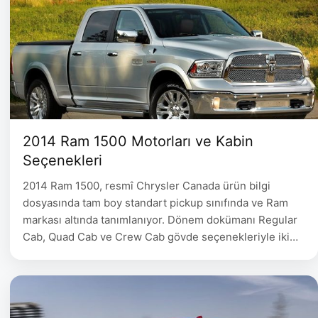
2014 Ram 1500 Motorları ve Kabin
Seçenekleri
2014 Ram 1500, resmî Chrysler Canada ürün bilgi
dosyasında tam boy standart pickup sınıfında ve Ram
markası altında tanımlanıyor. Dönem dokümanı Regular
Cab, Quad Cab ve Crew Cab gövde seçenekleriyle iki
tekerlekten çekişli ve dört tekerlekten çekişli düzenleri
ayrı ayrı listeliyor. Bu nedenle modelin resmî adı Ram
1500 olarak kullanılıyor; arşiv kaydındaki Dodge ifadesi
ise …