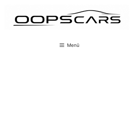
İçeriğe
atla
Menü