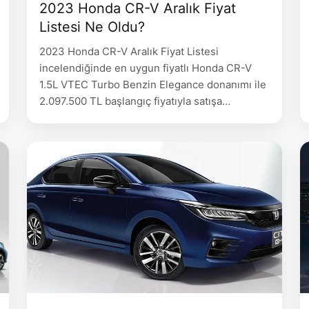
2023 Honda CR-V Aralık Fiyat
Listesi Ne Oldu?
2023 Honda CR-V Aralık Fiyat Listesi
incelendiğinde en uygun fiyatlı Honda CR-V
1.5L VTEC Turbo Benzin Elegance donanımı ile
2.097.500 TL başlangıç fiyatıyla satışa
sunuluyor. 2023 Honda CR-V Fiyat Listesi
2022 Honda CR-V Donanım Fiyat 1.5L VTEC
Turbo Benzin Otomatik Elegance 2.097.500
1.5L VTEC Turbo Benzin Otomatik Executive
2.301.500 1.5L VTEC Turbo Benzin Otomatik
Executive+ …