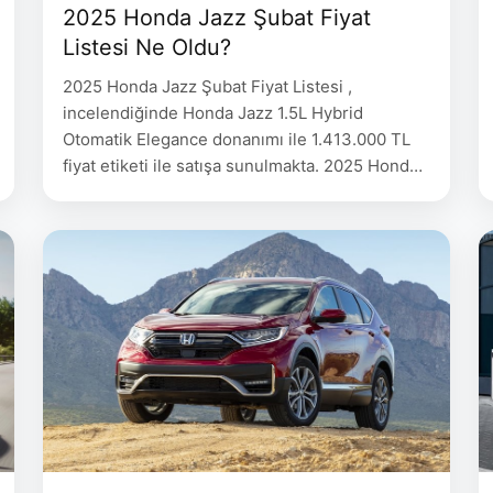
2025 Honda Jazz Şubat Fiyat
Listesi Ne Oldu?
2025 Honda Jazz Şubat Fiyat Listesi ,
incelendiğinde Honda Jazz 1.5L Hybrid
Otomatik Elegance donanımı ile 1.413.000 TL
fiyat etiketi ile satışa sunulmakta. 2025 Honda
Jazz Şubat Fiyat Listesi 2022 Honda Jazz
Donanım FİYAT 1.5L Hybrid Otomatik Elegance
1.413.000 1.5L Hybrid Otomatik Crosstar
1.493.000 2023 Dacia Sandero Ocak Fiyat
Listesi 2023 Skoda Fabia Ocak Fiyat …