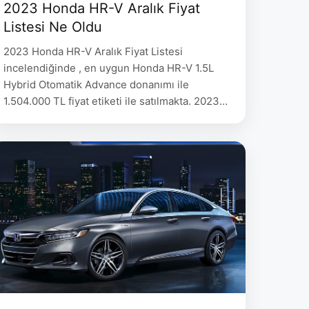
2023 Honda HR-V Aralık Fiyat
Listesi Ne Oldu
2023 Honda HR-V Aralık Fiyat Listesi
incelendiğinde , en uygun Honda HR-V 1.5L
Hybrid Otomatik Advance donanımı ile
1.504.000 TL fiyat etiketi ile satılmakta. 2023
Honda HR-V Aralık Fiyat Listesi 2022 Honda
HR-V Fiyat 1.5L e:HEV Hybrid Otomatik
Elegance 1.504.000 1.5L e:HEV Hybrid Otomatik
Advance 1.560.500 1.5L e:HEV Hybrid Otomatik
Style 1.679.000 MOTOR: Atkinson çevrimli …