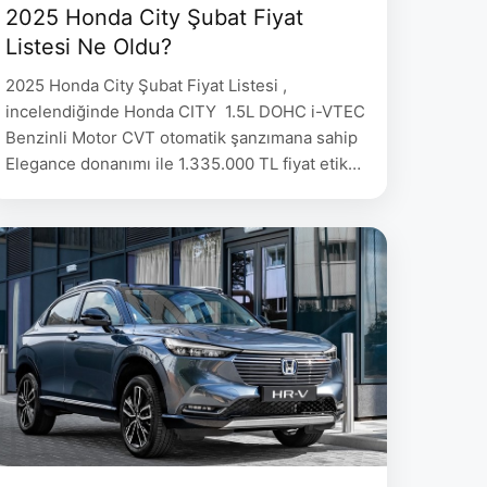
2025 Honda City Şubat Fiyat
Listesi Ne Oldu?
2025 Honda City Şubat Fiyat Listesi ,
incelendiğinde Honda CITY 1.5L DOHC i-VTEC
Benzinli Motor CVT otomatik şanzımana sahip
Elegance donanımı ile 1.335.000 TL fiyat etiketi
ile satışa sunulmakta. 2025 Honda City Şubat
Fiyat Listesi Honda City Donanım Fiyat 1.5L
DOHC i-VTEC Benzinli Motor Executive
1.335.000