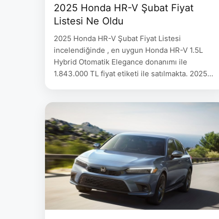
2025 Honda HR-V Şubat Fiyat
Listesi Ne Oldu
2025 Honda HR-V Şubat Fiyat Listesi
incelendiğinde , en uygun Honda HR-V 1.5L
Hybrid Otomatik Elegance donanımı ile
1.843.000 TL fiyat etiketi ile satılmakta. 2025
Honda HR-V Şubat Fiyat Listesi Honda HR-V
Fiyat 1.5L e:HEV Hybrid Otomatik Elegance
1.843.000 1.5L e:HEV Hybrid Otomatik Advance
1.963.000 1.5L e:HEV Hybrid Otomatik Style+
2.163.000 MOTOR: Atkinson çevrimli 1,5 …