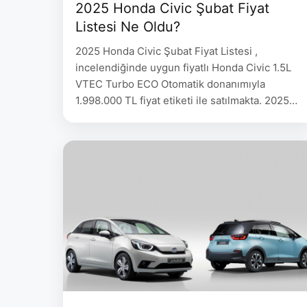
2025 Honda Civic Şubat Fiyat
Listesi Ne Oldu?
2025 Honda Civic Şubat Fiyat Listesi ,
incelendiğinde uygun fiyatlı Honda Civic 1.5L
VTEC Turbo ECO Otomatik donanımıyla
1.998.000 TL fiyat etiketi ile satılmakta. 2025
Honda Civic Şubat Fiyat Listesi HONDA Civic
Donanım 2024 2025 1.5L VTEC Turbo ECO
Otomatik Elegance+ 1.943.000 1.998.000 1.5L
VTEC Turbo ECO Otomatik Executive+
2.043.000 2.085.000 1.5L VTEC Turbo Benzin
…