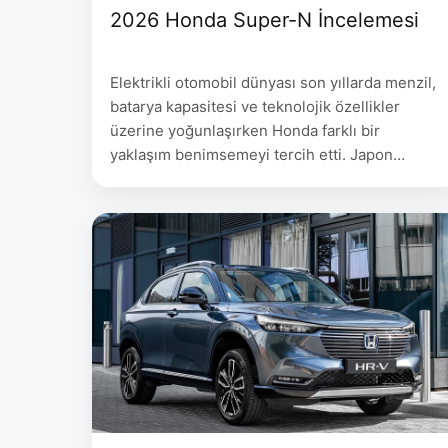
2026 Honda Super-N İncelemesi
Elektrikli otomobil dünyası son yıllarda menzil,
batarya kapasitesi ve teknolojik özellikler
üzerine yoğunlaşırken Honda farklı bir
yaklaşım benimsemeyi tercih etti. Japon
üretici, yeni 2026 Honda Super-N modeliyle
sürüş keyfini yeniden ön plana çıkarıyor.