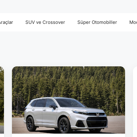
Araçlar
SUV ve Crossover
Süper Otomobiller
Mod