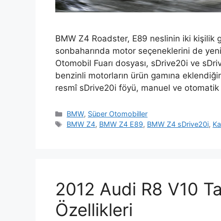
BMW Z4 Roadster, E89 neslinin iki kişilik g
sonbaharında motor seçeneklerini de yenile
Otomobil Fuarı dosyası, sDrive20i ve sDrive28
benzinli motorların ürün gamına eklendiğini
resmî sDrive20i föyü, manuel ve otomatik ş
Kategoriler
BMW
,
Süper Otomobiller
Etiketler
BMW Z4
,
BMW Z4 E89
,
BMW Z4 sDrive20i
,
Ka
2012 Audi R8 V10 Ta
Özellikleri