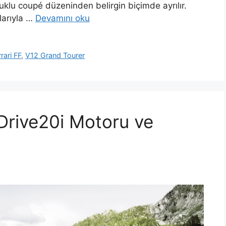
uklu coupé düzeninden belirgin biçimde ayrılır.
larıyla …
Devamını oku
rrari FF
,
V12 Grand Tourer
rive20i Motoru ve