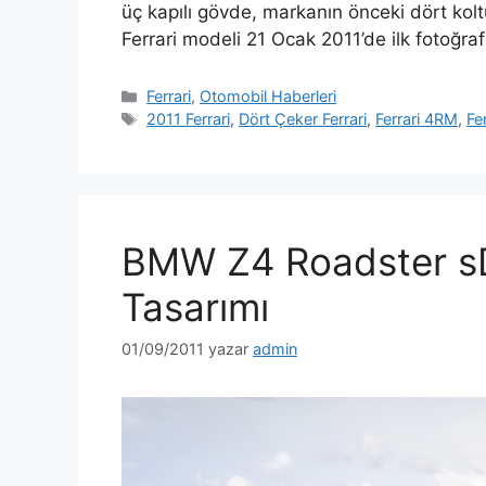
üç kapılı gövde, markanın önceki dört kolt
Ferrari modeli 21 Ocak 2011’de ilk fotoğraf
Kategoriler
Ferrari
,
Otomobil Haberleri
Etiketler
2011 Ferrari
,
Dört Çeker Ferrari
,
Ferrari 4RM
,
Fe
BMW Z4 Roadster sD
Tasarımı
01/09/2011
yazar
admin