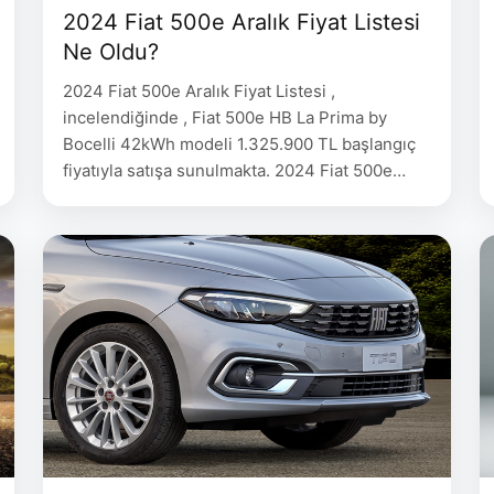
2024 Fiat 500e Aralık Fiyat Listesi
Ne Oldu?
2024 Fiat 500e Aralık Fiyat Listesi ,
incelendiğinde , Fiat 500e HB La Prima by
Bocelli 42kWh modeli 1.325.900 TL başlangıç
fiyatıyla satışa sunulmakta. 2024 Fiat 500e
Aralık Fiyat Listesi 2024 Fiyat 500e HB La
Prima by Bocelli 42kWh 1.325.900 500e 3+1 La
Prima by Bocelli 42kWh 1.355.900 500e Cabrio
La Prima by Bocelli 42kWh …