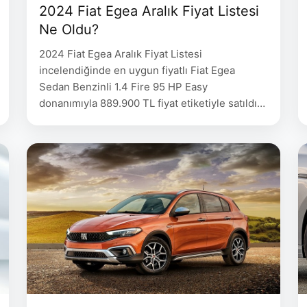
2024 Fiat Egea Aralık Fiyat Listesi
Ne Oldu?
2024 Fiat Egea Aralık Fiyat Listesi
incelendiğinde en uygun fiyatlı Fiat Egea
Sedan Benzinli 1.4 Fire 95 HP Easy
donanımıyla 889.900 TL fiyat etiketiyle satıldığı
gözlemleniyor. 2024 Fiat Egea Aralık Fiyat
Listesi EGEA SEDAN Donanım Vites Yakıt 2024
Model 1.4 Fire 95 HP Easy Manuel Benzinli
889.900 1.4 Fire 95 HP GSR Easy Manuel
Benzinli …