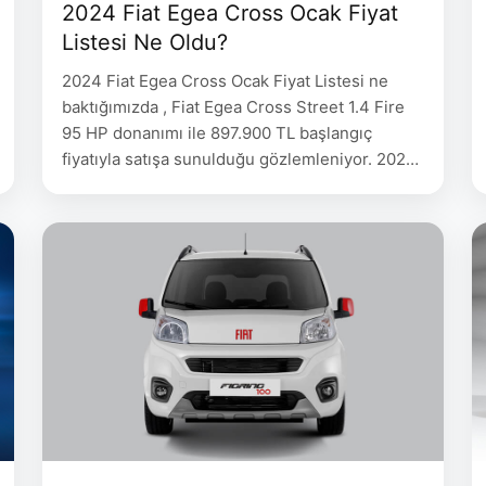
2024 Fiat Egea Cross Ocak Fiyat
Listesi Ne Oldu?
2024 Fiat Egea Cross Ocak Fiyat Listesi ne
baktığımızda , Fiat Egea Cross Street 1.4 Fire
95 HP donanımı ile 897.900 TL başlangıç
fiyatıyla satışa sunulduğu gözlemleniyor. 2024
Fiat Egea Cross Ocak Fiyat Listesi Motor
Donanım Vites Yakıt 2023 Model 2024 Model
1.4 Fire 95 HP Street Manuel Benzinli 897.900
917.900 1.3 M.Jet 95 HP …