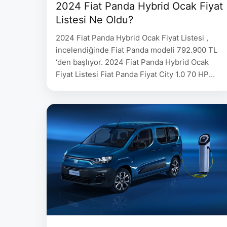
2024 Fiat Panda Hybrid Ocak Fiyat
Listesi Ne Oldu?
2024 Fiat Panda Hybrid Ocak Fiyat Listesi ,
incelendiğinde Fiat Panda modeli 792.900 TL
‘den başlıyor. 2024 Fiat Panda Hybrid Ocak
Fiyat Listesi Fiat Panda Fiyat City 1.0 70 HP
Hybrid 815.200 Cross 4×2 1.0 70 HP Hybrid
872.200 Fiat Panda Hybrid Teknik Özellikleri
Motor Şanzıman Güç(PS) 0-100 km/shızlanma
Maks.Hız YakıtTüketimiKarma Fiat Panda Cross
1.0 …