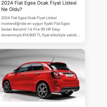
2024 Fiat Egea Ocak Fiyat Listesi
Ne Oldu?
2024 Fiat Egea Ocak Fiyat Listesi
incelendiğinde en uygun fiyatlı Fiat Egea
Sedan Benzinli 1.4 Fire 95 HP Easy
donanımıyla 814.900 TL fiyat etiketiyle satıldığı
gözlemleniyor. 2024 Fiat Egea Ocak Fiyat
Listesi EGEA SEDAN Donanım Vites Yakıt 2023
Model 2024 Model 1.4 Fire 95 HP Easy Manuel
Benzinli 814.900 834.900 1.3 M.Jet 95 HP Easy
…