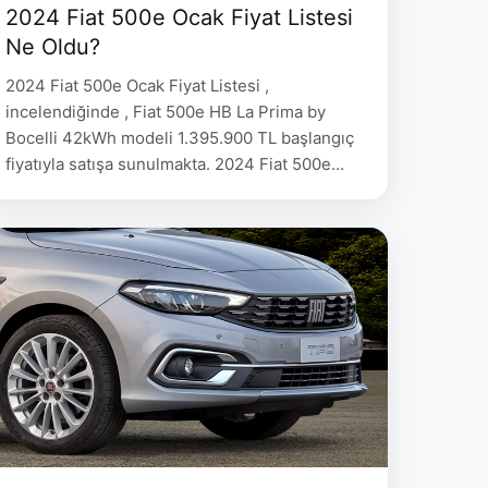
2024 Fiat 500e Ocak Fiyat Listesi
Ne Oldu?
2024 Fiat 500e Ocak Fiyat Listesi ,
incelendiğinde , Fiat 500e HB La Prima by
Bocelli 42kWh modeli 1.395.900 TL başlangıç
fiyatıyla satışa sunulmakta. 2024 Fiat 500e
Ocak Fiyat Listesi 2023 Fiyat 500e HB La Prima
by Bocelli 42kWh 1.395.900 500e 3+1 La Prima
by Bocelli 42kWh 1.425.900 500e Cabrio La
Prima by Bocelli 42kWh …