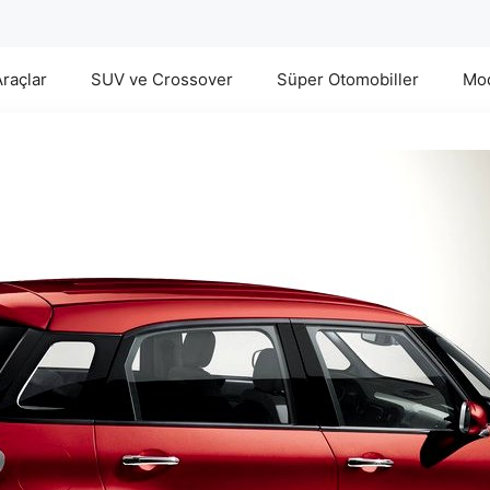
Araçlar
SUV ve Crossover
Süper Otomobiller
Mod