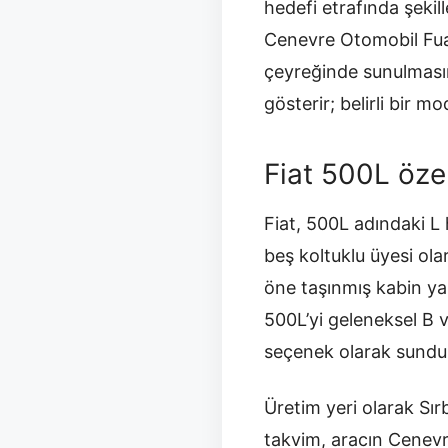
hedefi etrafında şekil
Cenevre Otomobil Fuar
çeyreğinde sunulmasını
gösterir; belirli bir mo
Fiat 500L özell
Fiat, 500L adındaki L 
beş koltuklu üyesi ola
öne taşınmış kabin ya
500L’yi geleneksel B v
seçenek olarak sundu
Üretim yeri olarak Sır
takvim, aracın Cenevr