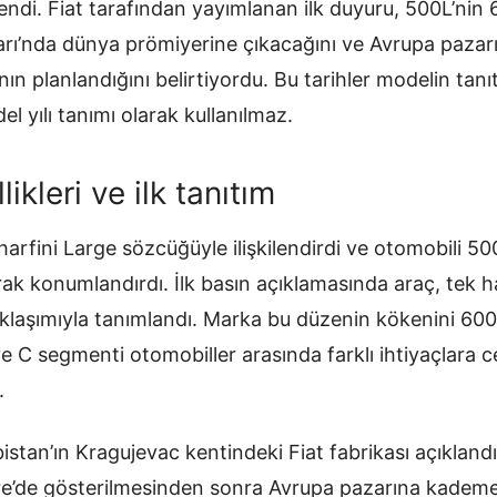
lendi. Fiat tarafından yayımlanan ilk duyuru, 500L’nin
ı’nda dünya prömiyerine çıkacağını ve Avrupa pazarın
n planlandığını belirtiyordu. Bu tarihler modelin tanıt
del yılı tanımı olarak kullanılmaz.
ikleri ve ilk tanıtım
harfini Large sözcüğüyle ilişkilendirdi ve otomobili 50
rak konumlandırdı. İlk basın açıklamasında araç, tek h
klaşımıyla tanımlandı. Marka bu düzenin kökenini 600
e C segmenti otomobiller arasında farklı ihtiyaçlara 
.
bistan’ın Kragujevac kentindeki Fiat fabrikası açıklandı
e’de gösterilmesinden sonra Avrupa pazarına kademel