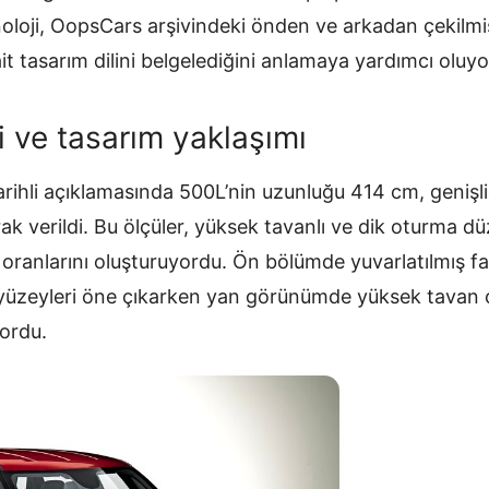
loji, OopsCars arşivindeki önden ve arkadan çekilmiş
it tasarım dilini belgelediğini anlamaya yardımcı oluyo
i ve tasarım yaklaşımı
arihli açıklamasında 500L’nin uzunluğu 414 cm, genişl
ak verildi. Bu ölçüler, yüksek tavanlı ve dik oturma d
 oranlarını oluşturuyordu. Ön bölümde yuvarlatılmış fa
üzeyleri öne çıkarken yan görünümde yüksek tavan çiz
yordu.