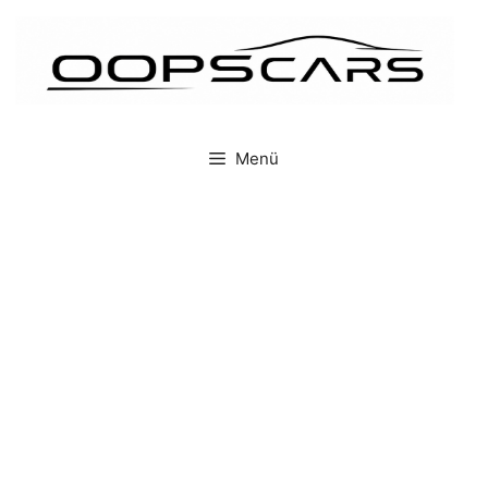
İçeriğe
atla
Menü