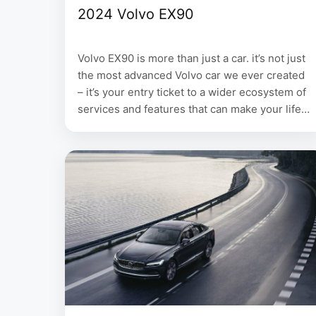
2024 Volvo EX90
Volvo EX90 is more than just a car. it’s not just
the most advanced Volvo car we ever created
– it’s your entry ticket to a wider ecosystem of
services and features that can make your life
easier, more enjoyable and allow you to reap
the full benefits of going all-electric. First-
class infotainment and connectivity …