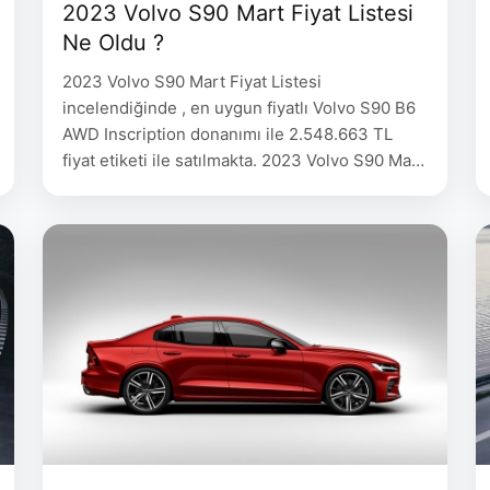
2023 Volvo S90 Mart Fiyat Listesi
Ne Oldu ?
2023 Volvo S90 Mart Fiyat Listesi
incelendiğinde , en uygun fiyatlı Volvo S90 B6
AWD Inscription donanımı ile 2.548.663 TL
fiyat etiketi ile satılmakta. 2023 Volvo S90 Mart
Fiyat Listesi VOLVO Yakıt Güç Şanzıman Fiyat
S90, B5 AWD Plus, Bright Dizel 235 hp 8 ileri
Geartronic 2.548.663 S90, B5 AWD Plus, Dark
Dizel 235 hp …