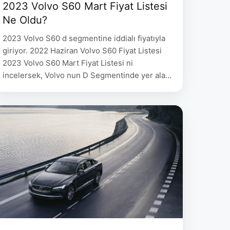
2023 Volvo S60 Mart Fiyat Listesi
Ne Oldu?
2023 Volvo S60 d segmentine iddialı fiyatıyla
giriyor. 2022 Haziran Volvo S60 Fiyat Listesi
2023 Volvo S60 Mart Fiyat Listesi ni
incelersek, Volvo nun D Segmentinde yer alan
modeli S60 B5 AWD Inscription donanımı ile
1.849.307 TL fiyat etiketi ile satışa sunulduğu
gözlemleniyor. 2023 Volvo S60 Mart Fiyat
Listesi. 2023 Volvo S60 ‘da 250 hp …