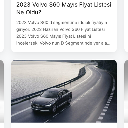
2023 Volvo S60 Mayıs Fiyat Listesi
Ne Oldu?
2023 Volvo S60 d segmentine iddialı fiyatıyla
giriyor. 2022 Haziran Volvo S60 Fiyat Listesi
2023 Volvo S60 Mayıs Fiyat Listesi ni
incelersek, Volvo nun D Segmentinde yer alan
modeli S60 B5 AWD Inscription donanımı ile
1.996.600 TL fiyat etiketi ile satışa sunulduğu
gözlemleniyor. 2023 Volvo S60 Mayıs Fiyat
Listesi. 2023 Volvo S60 ‘da 250 hp …