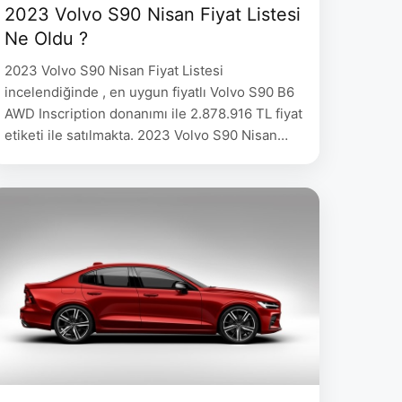
2023 Volvo S90 Nisan Fiyat Listesi
Ne Oldu ?
2023 Volvo S90 Nisan Fiyat Listesi
incelendiğinde , en uygun fiyatlı Volvo S90 B6
AWD Inscription donanımı ile 2.878.916 TL fiyat
etiketi ile satılmakta. 2023 Volvo S90 Nisan
Fiyat Listesi VOLVO Yakıt Güç Şanzıman Fiyat
S90, B5 AWD Plus, Bright Dizel 235 hp 8 ileri
Geartronic 2.878.916 S90, B5 AWD Plus, Dark
Dizel 235 hp …