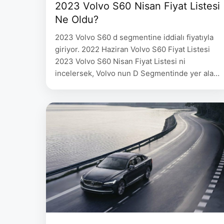
2023 Volvo S60 Nisan Fiyat Listesi
Ne Oldu?
2023 Volvo S60 d segmentine iddialı fiyatıyla
giriyor. 2022 Haziran Volvo S60 Fiyat Listesi
2023 Volvo S60 Nisan Fiyat Listesi ni
incelersek, Volvo nun D Segmentinde yer alan
modeli S60 B5 AWD Inscription donanımı ile
1.996.600 TL fiyat etiketi ile satışa sunulduğu
gözlemleniyor. 2023 Volvo S60 Nisan Fiyat
Listesi. 2023 Volvo S60 ‘da 250 hp …