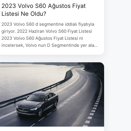
2023 Volvo S60 Ağustos Fiyat
Listesi Ne Oldu?
2023 Volvo S60 d segmentine iddialı fiyatıyla
giriyor. 2022 Haziran Volvo S60 Fiyat Listesi
2023 Volvo S60 Ağustos Fiyat Listesi ni
incelersek, Volvo nun D Segmentinde yer alan
modeli S60 B5 AWD Inscription donanımı ile
2.655.110 TL fiyat etiketi ile satışa sunulduğu
gözlemleniyor. 2023 Volvo S60 Ağustos Fiyat
Listesi. 2023 Volvo S60 ‘da 250 hp …