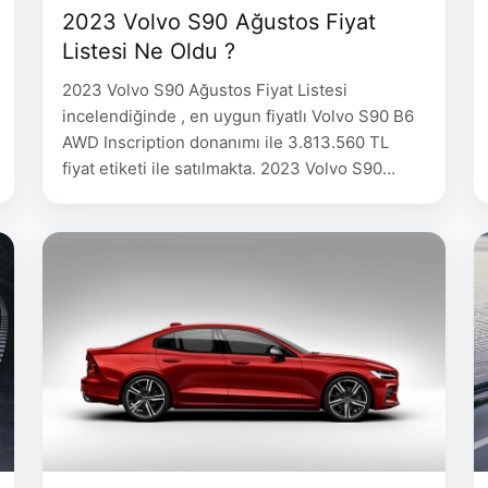
2023 Volvo S90 Ağustos Fiyat
Listesi Ne Oldu ?
2023 Volvo S90 Ağustos Fiyat Listesi
incelendiğinde , en uygun fiyatlı Volvo S90 B6
AWD Inscription donanımı ile 3.813.560 TL
fiyat etiketi ile satılmakta. 2023 Volvo S90
Ağustos Fiyat Listesi VOLVO Yakıt Güç
Şanzıman Fiyat S90, B5 AWD Plus, Bright Dizel
235 hp 8 ileri Geartronic 3.813.560 S90, B5
AWD Ultimate, Bright Dizel 235 hp …