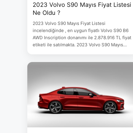
2023 Volvo S90 Mayıs Fiyat Listesi
Ne Oldu ?
2023 Volvo S90 Mayıs Fiyat Listesi
incelendiğinde , en uygun fiyatlı Volvo S90 B6
AWD Inscription donanımı ile 2.878.916 TL fiyat
etiketi ile satılmakta. 2023 Volvo S90 Mayıs
Fiyat Listesi VOLVO Yakıt Güç Şanzıman Fiyat
S90, B5 AWD Plus, Bright Dizel 235 hp 8 ileri
Geartronic 2.878.916 S90, B5 AWD Plus, Dark
Dizel 235 hp …