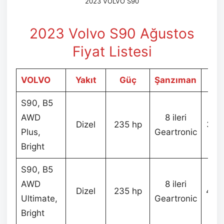
2023 VOLVO S90
2023 Volvo S90 Ağustos
Fiyat Listesi
VOLVO
Yakıt
Güç
Şanzıman
F
S90, B5
AWD
8 ileri
Dizel
235 hp
3.8
Plus,
Geartronic
Bright
S90, B5
AWD
8 ileri
Dizel
235 hp
4.0
Ultimate,
Geartronic
Bright