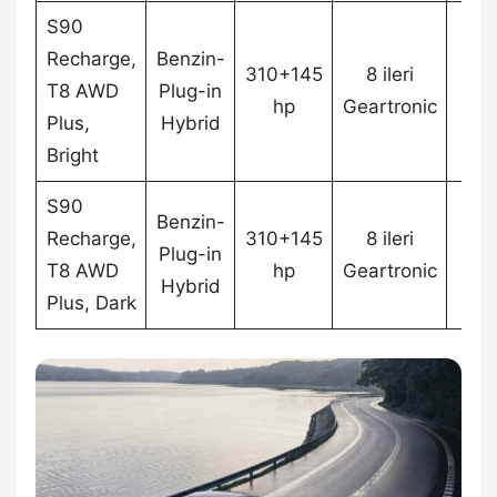
S90
Recharge,
Benzin-
310+145
8 ileri
T8 AWD
Plug-in
4.1
hp
Geartronic
Plus,
Hybrid
Bright
S90
Benzin-
Recharge,
310+145
8 ileri
Plug-in
4.1
T8 AWD
hp
Geartronic
Hybrid
Plus, Dark