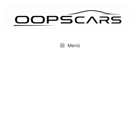
İçeriğe
atla
Menü