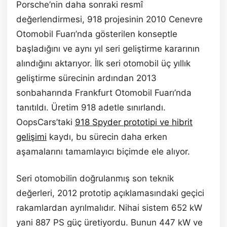
Porsche’nin daha sonraki resmî
değerlendirmesi, 918 projesinin 2010 Cenevre
Otomobil Fuarı’nda gösterilen konseptle
başladığını ve aynı yıl seri geliştirme kararının
alındığını aktarıyor. İlk seri otomobil üç yıllık
geliştirme sürecinin ardından 2013
sonbaharında Frankfurt Otomobil Fuarı’nda
tanıtıldı. Üretim 918 adetle sınırlandı.
OopsCars’taki
918 Spyder prototipi ve hibrit
gelişimi
kaydı, bu sürecin daha erken
aşamalarını tamamlayıcı biçimde ele alıyor.
Seri otomobilin doğrulanmış son teknik
değerleri, 2012 prototip açıklamasındaki geçici
rakamlardan ayrılmalıdır. Nihai sistem 652 kW
yani 887 PS güç üretiyordu. Bunun 447 kW ve