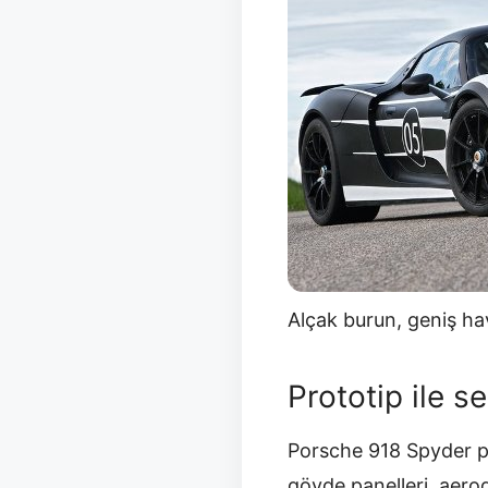
Alçak burun, geniş hav
Prototip ile s
Porsche 918 Spyder pr
gövde panelleri, aerod