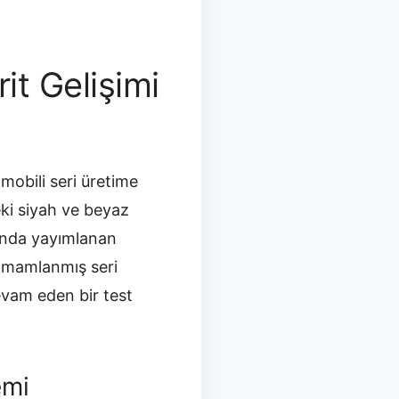
it Gelişimi
omobili seri üretime
eki siyah ve beyaz
ında yayımlanan
tamamlanmış seri
devam eden bir test
emi