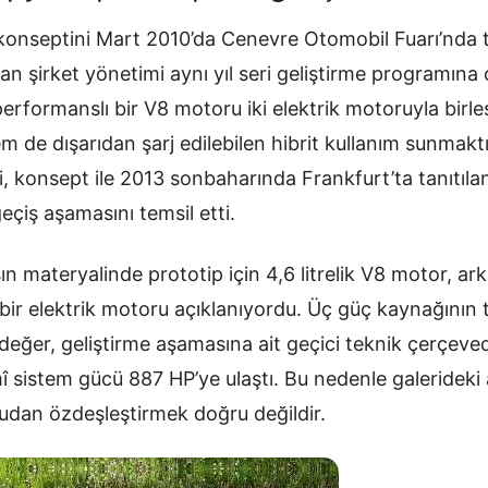
onseptini Mart 2010’da Cenevre Otomobil Fuarı’nda t
an şirket yönetimi aynı yıl seri geliştirme programına 
erformanslı bir V8 motoru iki elektrik motoruyla birle
m de dışarıdan şarj edilebilen hibrit kullanım sunmakt
i, konsept ile 2013 sonbaharında Frankfurt’ta tanıtılan
eçiş aşamasını temsil etti.
 materyalinde prototip için 4,6 litrelik V8 motor, ark
bir elektrik motoru açıklanıyordu. Üç güç kaynağının 
 değer, geliştirme aşamasına ait geçici teknik çerçeve
 sistem gücü 887 HP’ye ulaştı. Bu nedenle galerideki 
rudan özdeşleştirmek doğru değildir.