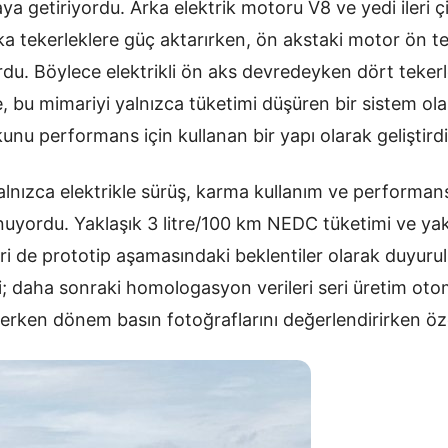
araya getiriyordu. Arka elektrik motoru V8 ve yedi ileri ç
ka tekerleklere güç aktarırken, ön akstaki motor ön te
ordu. Böylece elektrikli ön aks devredeyken dört teker
 bu mimariyi yalnızca tüketimi düşüren bir sistem olar
kunu performans için kullanan bir yapı olarak geliştirdi
lnızca elektrikle sürüş, karma kullanım ve performans
unuyordu. Yaklaşık 3 litre/100 km NEDC tüketimi ve ya
ri de prototip aşamasındaki beklentiler olarak duyuru
i; daha sonraki homologasyon verileri seri üretim otom
erken dönem basın fotoğraflarını değerlendirirken özel