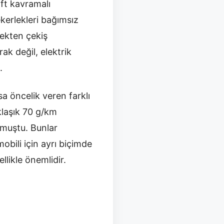
ift kavramalı
kerlekleri bağımsız
lekten çekiş
ak değil, elektrik
.
a öncelik veren farklı
klaşık 70 g/km
lmuştu. Bunlar
obili için ayrı biçimde
likle önemlidir.