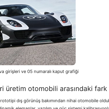
a girişleri ve 05 numaralı kaput grafiği
eri üretim otomobili arasındaki fark
ototipi dış görünüş bakımından nihai otomobile oldu
inamik elemanlar, yazılım ve güç sistemi kalibrasyonla