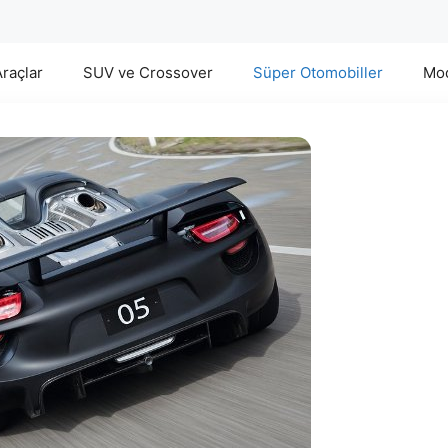
Araçlar
SUV ve Crossover
Süper Otomobiller
Mod