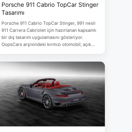
Porsche 911 Cabrio TopCar Stinger
Tasarımı
Porsche 911 Cabrio TopCar Stinger, 991 nesli
911 Carrera Cabriolet için hazırlanan kapsamlı
bir dış tasarım uygulamasını gösteriyor.
OopsCars arşivindeki kırmızı otomobil; açık
tavanlı gövdesi, çıplak karbon görünümlü
kaputu, değiştirilmiş tamponları, belirgin arka
kanadı ve geniş çaplı jantlarıyla standart
otomobilden kolayca ayrılıyor. Dönem kaynağı
GTspirit, bu aracı 10 Mart 2014 tarihinde
kırmızı bir 991 Carrera …