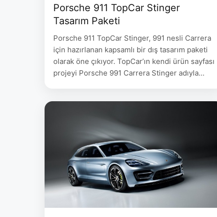
Porsche 911 TopCar Stinger
Tasarım Paketi
Porsche 911 TopCar Stinger, 991 nesli Carrera
için hazırlanan kapsamlı bir dış tasarım paketi
olarak öne çıkıyor. TopCar’ın kendi ürün sayfası
projeyi Porsche 991 Carrera Stinger adıyla
tanımlıyor ve çalışmanın yalnızca birkaç ek
parçadan oluşmadığını gösteriyor. Ön ve arka
tamponlar, genişletilmiş çamurluklar, kaput,
yan etekler, spoilerlar ve egzoz uçları aynı
tasarım dili içinde ele alınıyor. …