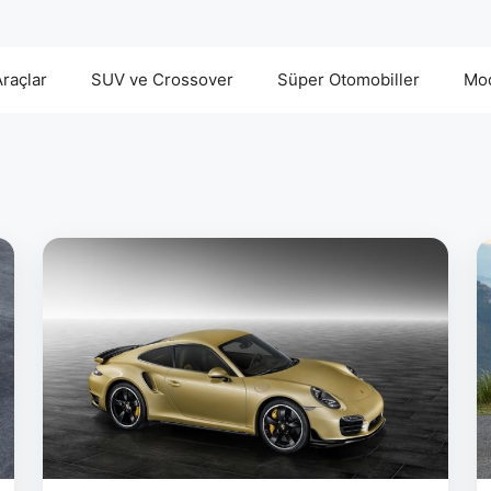
Araçlar
SUV ve Crossover
Süper Otomobiller
Mod