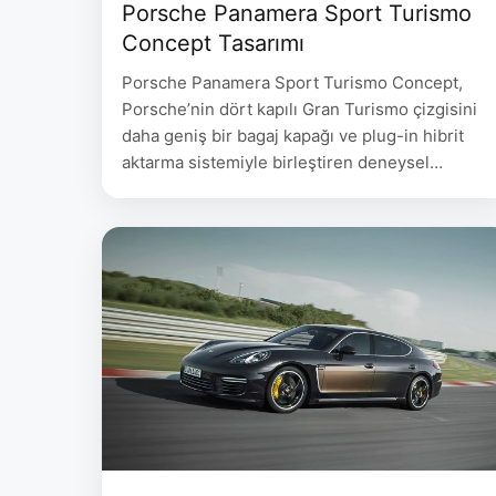
Porsche Panamera Sport Turismo
Concept Tasarımı
Porsche Panamera Sport Turismo Concept,
Porsche’nin dört kapılı Gran Turismo çizgisini
daha geniş bir bagaj kapağı ve plug-in hibrit
aktarma sistemiyle birleştiren deneysel
çalışmasıydı. Marka aracı ilk kez 2012 Paris
Otomobil Fuarı’nda gösterdi. Resmî Porsche
tarihçesi, bu konsepti daha sonra geliştirilen
ikinci nesil Panamera ve seri üretim Sport
Turismo gövdesinin öncülerinden biri olarak
tanımlıyor. Porsche …