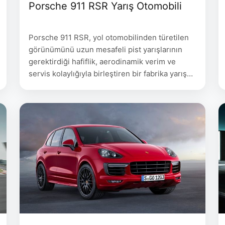
Porsche 911 RSR Yarış Otomobili
Porsche 911 RSR, yol otomobilinden türetilen
görünümünü uzun mesafeli pist yarışlarının
gerektirdiği hafiflik, aerodinamik verim ve
servis kolaylığıyla birleştiren bir fabrika yarış
otomobiliydi. Bu arşiv kaydındaki otomobil,
Porsche’nin 991 kodlu yedinci 911 neslini temel
alan ve 2013 sezonunda yarışmaya başlayan
RSR kuşağıdır. Modelin kimliği, daha sonra
tanıtılan motoru arka aksın önüne taşınmış
2017 nesliyle karıştırılmamalıdır. …