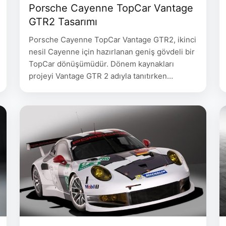
Porsche Cayenne TopCar Vantage
GTR2 Tasarımı
Porsche Cayenne TopCar Vantage GTR2, ikinci
nesil Cayenne için hazırlanan geniş gövdeli bir
TopCar dönüşümüdür. Dönem kaynakları
projeyi Vantage GTR 2 adıyla tanıtırken
TopCar’ın güncel arşiv sayfası aynı çalışmayı
TOPCAR GTR ve 958.1 koduyla sınıflandırıyor.
Paket, fabrika çıkışlı özel seri olarak değil,
Cayenne gövdesi üzerinde uygulanan sınırlı
sayıda bir modifiye programı olarak
değerlendirilmelidir. Porsche Cayenne …