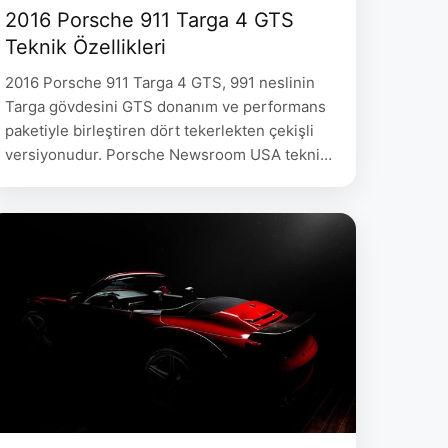
2016 Porsche 911 Targa 4 GTS
Teknik Özellikleri
2016 Porsche 911 Targa 4 GTS, 991 neslinin
Targa gövdesini GTS donanım ve performans
paketiyle birleştiren dört tekerlekten çekişli
versiyonudur. Porsche Newsroom USA teknik
veri arşivi modeli açıkça 2016 başlığı altında
911 Targa 4 GTS 991 olarak listeler. Bu nedenle
burada kullanılan 2016 ifadesi yayın tarihinden
değil, üreticinin model yılı kaydından gelir.
2016 Porsche 911 …