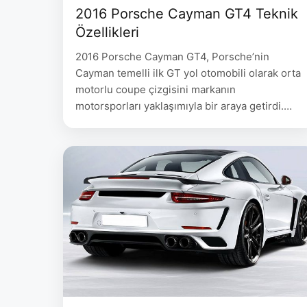
2016 Porsche Cayman GT4 Teknik
Özellikleri
2016 Porsche Cayman GT4, Porsche’nin
Cayman temelli ilk GT yol otomobili olarak orta
motorlu coupe çizgisini markanın
motorsporları yaklaşımıyla bir araya getirdi.
Porsche Newsroom USA teknik veri arşivi
modeli açıkça 2016 Cayman GT4 teknik
özellikleri başlığı altında listeliyor. Otomobilin
dünya tanıtımı ise 4 Şubat 2015 tarihli Porsche
duyurusuyla yapıldı ve ilk kez Mart 2015
başındaki …