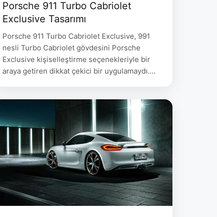
Porsche 911 Turbo Cabriolet
Exclusive Tasarımı
Porsche 911 Turbo Cabriolet Exclusive, 991
nesli Turbo Cabriolet gövdesini Porsche
Exclusive kişiselleştirme seçenekleriyle bir
araya getiren dikkat çekici bir uygulamaydı.
Dönem kaynağı bu otomobili, ayrı bir yüksek
performanslı özel seri yerine boya, döşeme,
jant ve kabin kaplamalarının birlikte
sergilendiği bir paket olarak anlatıyordu. Slate
Grey dış renk ile Garnet Red deri iç mekân
arasındaki …