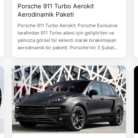
Porsche 911 Turbo Aerokit
Aerodinamik Paketi
Porsche 911 Turbo Aerokit, Porsche Exclusive
tarafından 911 Turbo ailesi için geliştirilen ve
yalnızca görsel bir eklenti olarak bırakılmayan
aerodinamik bir paketti. Porsche’nin 3 Şubat
2015 tarihli resmî duyurusunda paket, yeni bir
ön spoiler paneli ile tamamen yeniden
tasarlanan arka kapak yapısını bir araya
getiriyordu. Sabit arka kenar, yan winglet
parçaları ve açısı ayarlanabilen hareketli …