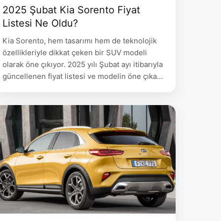
2025 Şubat Kia Sorento Fiyat
Listesi Ne Oldu?
Kia Sorento, hem tasarımı hem de teknolojik
özellikleriyle dikkat çeken bir SUV modeli
olarak öne çıkıyor. 2025 yılı Şubat ayı itibarıyla
güncellenen fiyat listesi ve modelin öne çıkan
özelliklerini sizler için derledik. Modeli
Donanım Fiyat Kia Sorento 1.6L 215 PS 4X4
Otomatik 5 Koltuk Prestige Smart 4.075.000 TL
Kia Sorento 1.6L 215 PS 4X4 Otomatik …