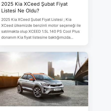
2025 Kia XCeed Şubat Fiyat
Listesi Ne Oldu?
2025 Kia XCeed Şubat Fiyat Listesi ; Kia
XCeed ülkemizde benzinli motor seçeneği ile
satılmakta olup XCEED 1.5L 140 PS Cool Plus
donanım Kia fiyat listesine baktığımızda
1.505.000 TL fiyat etiketi ile satılmakta. 2025
Kia XCeed Şubat Fiyat Listesi Kia Ceed
Donanım Güç 2024 2025 XCeed 1.5L 140 PS
DCT (Otomatik) Benzin Cool Plus 140 PS …