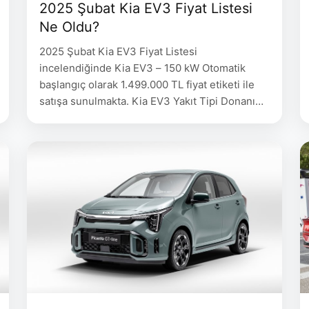
2025 Şubat Kia EV3 Fiyat Listesi
Ne Oldu?
2025 Şubat Kia EV3 Fiyat Listesi
incelendiğinde Kia EV3 – 150 kW Otomatik
başlangıç olarak 1.499.000 TL fiyat etiketi ile
satışa sunulmakta. Kia EV3 Yakıt Tipi Donanım
Fiyatı EV3 – 150 kW Otomatik Elektrikli
Elegance Standard Range 1.499.000 EV3 – 150
kW Otomatik Elektrikli Elegance Long Range
1.664.000 EV3 – 150 kW Otomatik Elektrikli
Prestige …