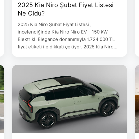
2025 Kia Niro Şubat Fiyat Listesi
Ne Oldu?
2025 Kia Niro Şubat Fiyat Listesi ,
incelendiğinde Kia Niro Niro EV – 150 kW
Elektrikli Elegance donanımıyla 1.724.000 TL
fiyat etiketi ile dikkati çekiyor. 2025 Kia Niro
Şubat Fiyat Listesi aşağıda belirtilmiştir. 2025
Kia Niro, hem performans hem de çevre dostu
teknolojileriyle otomobil tutkunlarının dikkatini
çekmeye devam ediyor. Şubat ayına özel fiyat
listemizde, Kia Niro’nun …