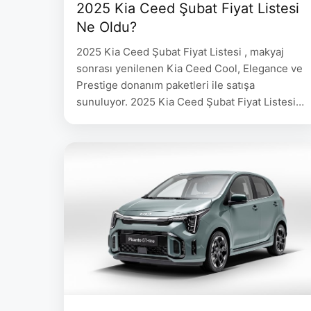
2025 Kia Ceed Şubat Fiyat Listesi
Ne Oldu?
2025 Kia Ceed Şubat Fiyat Listesi , makyaj
sonrası yenilenen Kia Ceed Cool, Elegance ve
Prestige donanım paketleri ile satışa
sunuluyor. 2025 Kia Ceed Şubat Fiyat Listesi
aşağıda belirtilmiştir. Kia Ceed Fiyat Listesi Kia
Ceed Donanım Fiyat Ceed HB 1.5L 140 PS
DCT – Benzin Elegance Plus 1.575.000
oopscars Kia Ceed Teknik Verileri Kia Ceed …