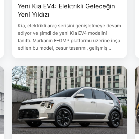
Yeni Kia EV4: Elektrikli Geleceğin
Yeni Yıldızı
Kia, elektrikli araç serisini genişletmeye devam
ediyor ve şimdi de yeni Kia EV4 modelini
tanıttı. Markanın E-GMP platformu üzerine inşa
edilen bu model, cesur tasarımı, gelişmiş
teknolojileri ve uzun menzil seçenekleri ile
dikkat çekiyor. İşte Kia EV4’ün tüm detayları!
Modern ve Şık Tasarım Kia EV4, hatchback ve
sedan olmak üzere iki farklı gövde tipiyle
sunulacak. …