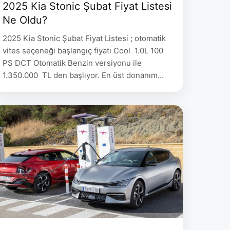
2025 Kia Stonic Şubat Fiyat Listesi
Ne Oldu?
2025 Kia Stonic Şubat Fiyat Listesi ; otomatik
vites seçeneği başlangıç fiyatı Cool 1.0L 100
PS DCT Otomatik Benzin versiyonu ile
1.350.000 TL den başlıyor. En üst donanım
paketi alındığında da rakam 1.510.000 TL ‘ yi
buluyor. 2025 Kia Stonic Şubat Fiyat Listesi
Stonic 1.0L 100 PS DCT Cool Plus 1.350.000
Stonic 1.0L 100 PS DCT Business …