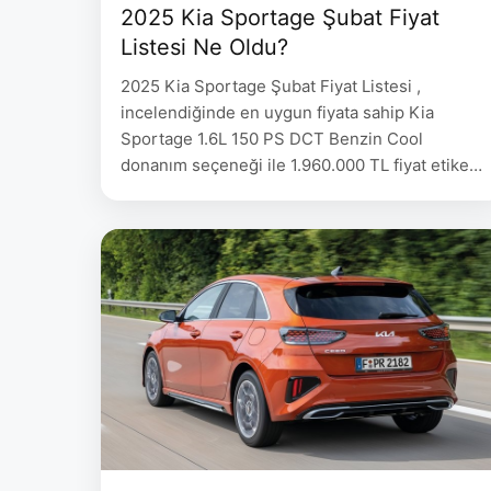
2025 Kia Sportage Şubat Fiyat
Listesi Ne Oldu?
2025 Kia Sportage Şubat Fiyat Listesi ,
incelendiğinde en uygun fiyata sahip Kia
Sportage 1.6L 150 PS DCT Benzin Cool
donanım seçeneği ile 1.960.000 TL fiyat etiketi
ile satılmakta. 2025 Kia Sportage Şubat Fiyat
Listesi Modeli Yakıt Tipi Donanım 2024 Model
Sportage 1.6L 160 PS DCT (Otomatik) Mild
Hybrid – Benzin Live Plus 1.880.000 TL
Sportage …