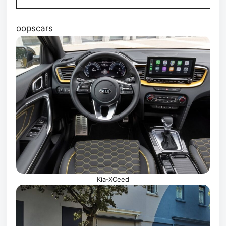
oopscars
Kia-XCeed