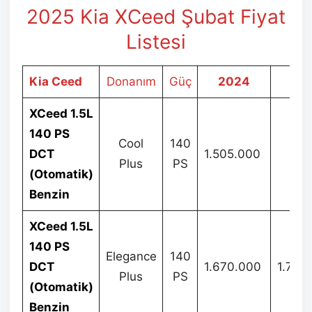
2025 Kia XCeed Şubat Fiyat
Listesi
Kia Ceed
Donanım
Güç
2024
20
XCeed 1.5L
140 PS
Cool
140
DCT
1.505.000
–
Plus
PS
(Otomatik)
Benzin
XCeed 1.5L
140 PS
Elegance
140
DCT
1.670.000
1.720
Plus
PS
(Otomatik)
Benzin