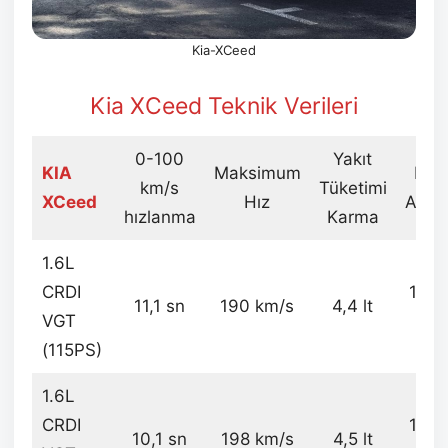
Kia-XCeed
Kia XCeed Teknik Verileri
0-100
Yakıt
KIA
Maksimum
Boş
km/s
Tüketimi
XCeed
Hız
Ağırlı
hızlanma
Karma
1.6L
CRDI
136
11,1 sn
190 km/s
4,4 lt
VGT
kg
(115PS)
1.6L
CRDI
149
10,1 sn
198 km/s
4,5 lt