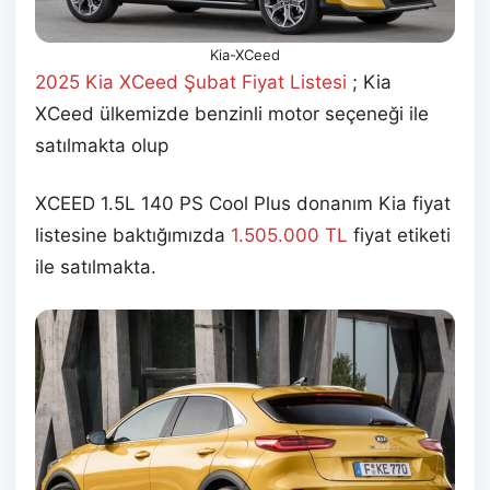
Kia-XCeed
2025 Kia XCeed Şubat Fiyat Listesi
; Kia
XCeed ülkemizde benzinli motor seçeneği ile
satılmakta olup
XCEED 1.5L 140 PS Cool Plus donanım Kia
fiyat
listesine baktığımızda
1.505.000 TL
fiyat etiketi
ile satılmakta.