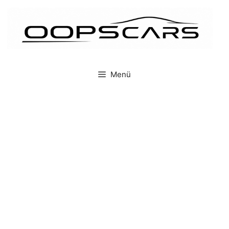
İçeriğe
atla
Menü