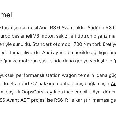
meli
ktası üçüncü nesil Audi RS 6 Avant oldu. Audi’nin RS 
ft turbo beslemeli V8 motor, sekiz ileri tiptronic şanzı
eniyle sunuldu. Standart otomobil 700 Nm tork üreti
yede tamamlıyordu. Audi ayrıca bu nesilde ağırlığın ön
dığını ve motorun şasi içinde daha geriye yerleştirildiği
 yüksek performanslı station wagon temelini daha gü
ürdü. Standart C7 hakkında daha geniş bağlam için
Au
mı
başlıklı OopsCars kaydı da incelenebilir. Aynı dönem
S6 Avant ABT projesi
ise RS6-R ile karıştırılmaması ge