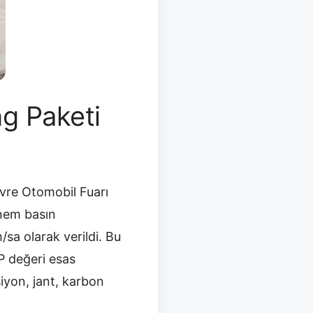
g Paketi
evre Otomobil Fuarı
önem basın
a olarak verildi. Bu
P değeri esas
siyon, jant, karbon