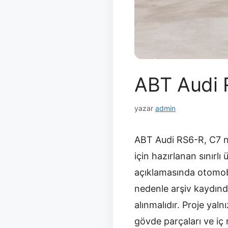
ABT Audi 
yazar
admin
ABT Audi RS6-R, C7 ne
için hazırlanan sınırl
açıklamasında otomobi
nedenle arşiv kaydınd
alınmalıdır. Proje yal
gövde parçaları ve iç m