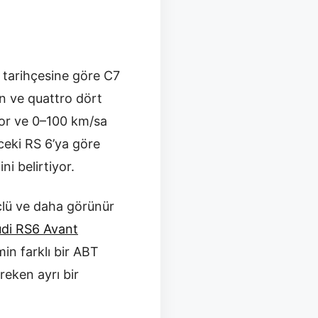
6 tarihçesine göre C7
man ve quattro dört
yor ve 0–100 km/sa
ceki RS 6’ya göre
ni belirtiyor.
çlü ve daha görünür
di RS6 Avant
in farklı bir ABT
reken ayrı bir