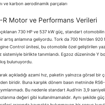
ı ve karbon aerodinamik parçaları
R Motor ve Performans Verileri
açıklanan 730 HP ve 537 kW güç, standart otomobili
ir artış anlamına geliyordu. Tork da 700 Nm’den 920 
ne Control ünitesi, bu otomobile özel geliştirilen ya
sistemiyle birlikte tanımlandı. Egzoz düzeninde Y bor
çıkış bulunuyordu.
ak açıkladığı azami hız, paketin yalnızca görsel bir 
rden biridir. Buna karşılık dönem basın metninde RS6-
yımlanmadı. Bu nedenle standart Audi’nin 3,9 saniyel
zlanma değeri gibi kullanılmamalıdır. Aynı şekilde güç 
esafesi arasında kaynakta bulunmayan bir sonuç kuru