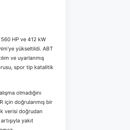
n 560 HP ve 412 kW
Nm’ye yükseltildi. ABT
zılım ve uyarlanmış
usu, spor tip katalitik
çalışma olmadığını
R için doğrulanmış bir
ik verisi doğrudan
artışıyla yakıt
lamaz.