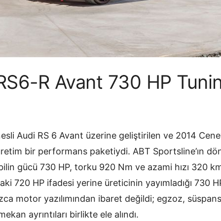
RS6-R Avant 730 HP Tunin
sli Audi RS 6 Avant üzerine geliştirilen ve 2014 Cen
ı üretim bir performans paketiydi. ABT Sportsline’ın d
lin gücü 730 HP, torku 920 Nm ve azami hızı 320 km/s
aki 720 HP ifadesi yerine üreticinin yayımladığı 730 H
nızca motor yazılımından ibaret değildi; egzoz, süspan
ekan ayrıntıları birlikte ele alındı.