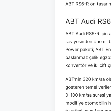
ABT RS6-R ön tasarım
ABT Audi RS6-
ABT Audi RS6-R için 
seviyesinden önemli b
Power paketi; ABT Engi
paslanmaz çelik egzoz 
konvertör ve iki çift 
ABT’nin 320 km/sa olar
gösteren temel verile
0–100 km/sa süresi ya
modifiye otomobilin hı
tüketimi veya fren m