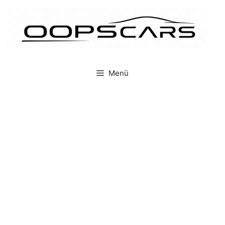
İçeriğe
atla
Menü