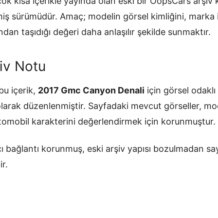
ok kısa içerikle yayında olan eski bir OopsCars arşiv
ilmiş sürümüdür. Amaç; modelin görsel kimliğini, mark
ndan taşıdığı değeri daha anlaşılır şekilde sunmaktır.
iv Notu
u içerik,
2017 Gmc Canyon Denali
için görsel odaklı 
olarak düzenlenmiştir. Sayfadaki mevcut görseller, mo
otomobil karakterini değerlendirmek için korunmuştur.
ı bağlantı korunmuş, eski arşiv yapısı bozulmadan sa
ir.