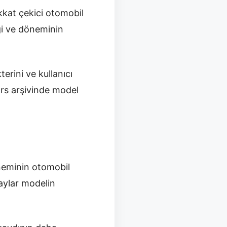
kkat çekici otomobil
iği ve döneminin
erini ve kullanıcı
ars arşivinde model
neminin otomobil
taylar modelin