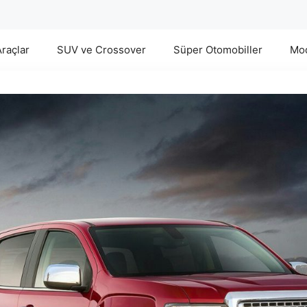
Araçlar
SUV ve Crossover
Süper Otomobiller
Mod