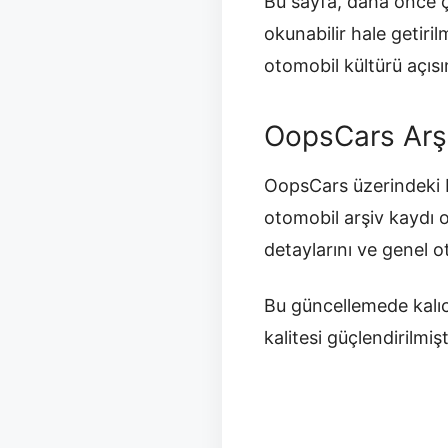
Bu sayfa, daha önce ç
okunabilir hale getir
otomobil kültürü açısı
OopsCars Arş
OopsCars üzerindeki b
otomobil arşiv kaydı 
detaylarını ve genel 
Bu güncellemede kalıc
kalitesi güçlendirilmişt