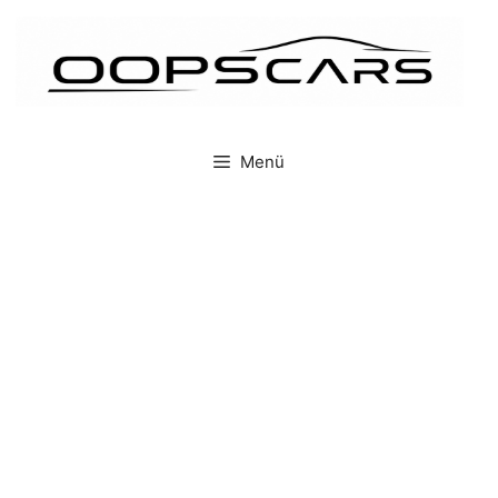
İçeriğe
atla
Menü