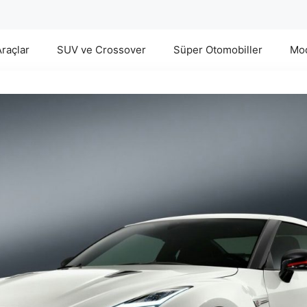
Araçlar
SUV ve Crossover
Süper Otomobiller
Mod