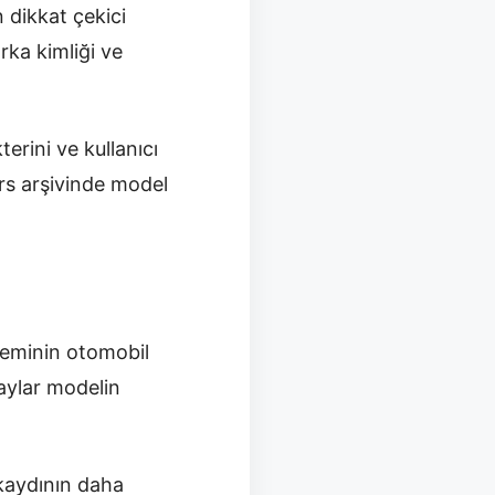
 dikkat çekici
rka kimliği ve
erini ve kullanıcı
rs arşivinde model
neminin otomobil
taylar modelin
 kaydının daha