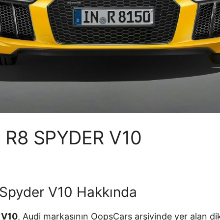
I R8 SPYDER V10
 Spyder V10 Hakkında
 V10
, Audi markasının OopsCars arşivinde yer alan di