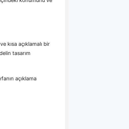
a içindeki konumunu ve
ve kısa açıklamalı bir
delin tasarım
yfanın açıklama