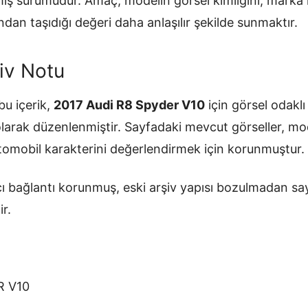
ilmiş sürümüdür. Amaç; modelin görsel kimliğini, mark
ndan taşıdığı değeri daha anlaşılır şekilde sunmaktır.
iv Notu
u içerik,
2017 Audi R8 Spyder V10
için görsel odaklı 
olarak düzenlenmiştir. Sayfadaki mevcut görseller, mo
otomobil karakterini değerlendirmek için korunmuştur.
ı bağlantı korunmuş, eski arşiv yapısı bozulmadan sa
ir.
R V10