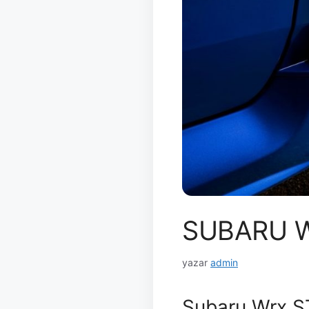
SUBARU W
yazar
admin
Subaru Wrx S