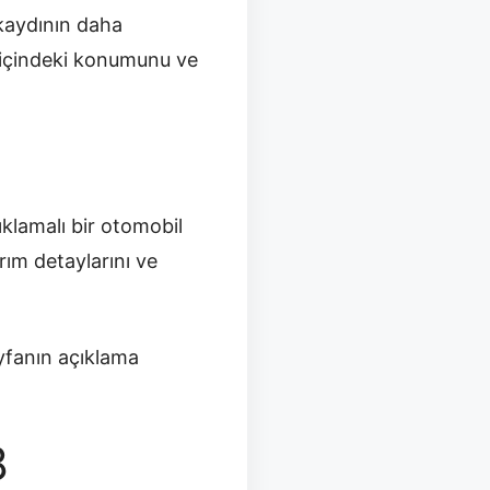
 kaydının daha
a içindeki konumunu ve
ıklamalı bir otomobil
rım detaylarını ve
yfanın açıklama
8