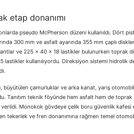
rak etap donanımı
nlarda pseudo McPherson düzeni kullanıldı. Dört pis
arında 300 mm ve asfalt ayarında 355 mm çaplı disklerle
jantlar ve 225 x 40 x 18 lastikler bulunurken toprak d
15 lastikler kullanılıyordu. Direksiyon sistemi hidrolik
dı.
ığı, büyütülen çamurluklar ve arka kanat, yarış otomobi
rdu. Tanıtım teknik föyünde hem asfalt hem de toprak s
k verildi. Monokok gövdeye çelik boru güvenlik kafesi e
işen tekerlek ve fren donanımına rağmen temel otomob