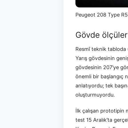
Peugeot 208 Type R5 g
Gövde ölçüler
Resmî teknik tabloda u
Yarış gövdesinin geni
gövdesinin 207’ye gör
önemli bir başlangıç 
anlatıyordu; tek başın
oluşturmuyordu.
İlk çalışan prototipin 
test 15 Aralık’ta gerç