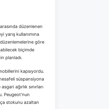
i arasında düzenlenen
yi yarış kullanımına
5 düzenlemelerine göre
ılabilecek biçimde
çin planladı.
obillerini kapsıyordu.
 mesafeli süspansiyona
asgari ağırlık sınırları
du. Peugeot’nun
rça stokunu azaltan