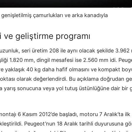
enişletilmiş çamurlukları ve arka kanadıyla
i ve geliştirme programı
zunluk, seri üretim 208 ile aynı olacak şekilde 3.962
şliği 1.820 mm, dingil mesafesi ise 2.560 mm idi. Peug
e yaklaşık 40 kg daha hafif olmasını ve kompakt boyut
noktası olarak değerlendirdi. Bu açıklama doğrudan gel
a yarış sonucuna veya yol tutuş üstünlüğüne dair bir 
montajı 6 Kasım 2012’de başladı, motoru 7 Aralık’ta ilk ke
ekleştirildi. Peugeot’nun 18 Aralık tarihli duyurusuna g