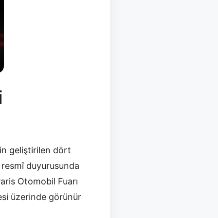
i
n geliştirilen dört
hli resmî duyurusunda
Paris Otomobil Fuarı
desi üzerinde görünür