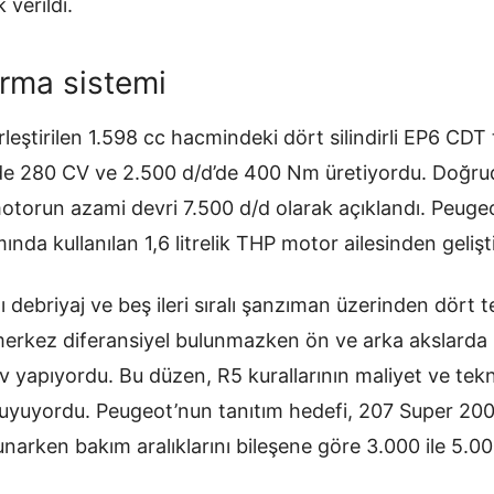
 verildi.
rma sistemi
eştirilen 1.598 cc hacmindeki dört silindirli EP6 CDT
’de 280 CV ve 2.500 d/d’de 400 Nm üretiyordu. Doğru
otorun azami devri 7.500 d/d olarak açıklandı. Peugeo
da kullanılan 1,6 litrelik THP motor ailesinden geliştir
ı debriyaj ve beş ileri sıralı şanzıman üzerinden dört t
erkez diferansiyel bulunmazken ön ve arka akslarda 
örev yapıyordu. Bu düzen, R5 kurallarının maliyet ve tek
a uyuyordu. Peugeot’nun tanıtım hedefi, 207 Super 20
arken bakım aralıklarını bileşene göre 3.000 ile 5.0