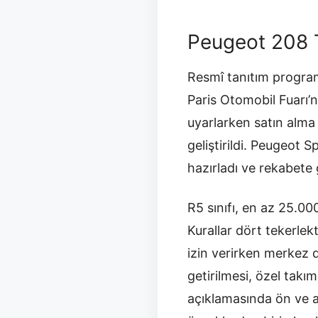
Peugeot 208 T
Resmî tanıtım program
Paris Otomobil Fuarı’n
uyarlarken satın alma
geliştirildi. Peugeot 
hazırladı ve rekabete gi
R5 sınıfı, en az 25.00
Kurallar dört tekerlek
izin verirken merkez dif
getirilmesi, özel takı
açıklamasında ön ve a