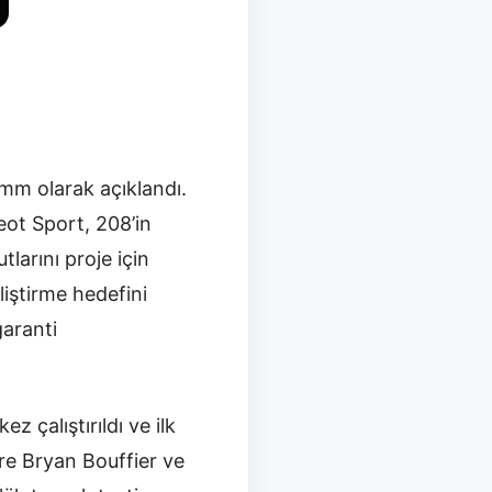
 mm olarak açıklandı.
eot Sport, 208’in
larını proje için
iştirme hedefini
garanti
z çalıştırıldı ve ilk
öre Bryan Bouffier ve