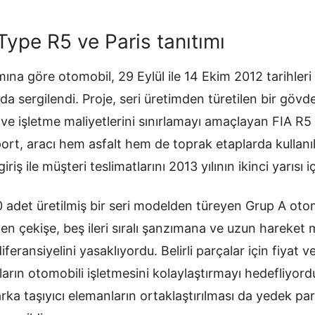
ype R5 ve Paris tanıtımı
ına göre otomobil, 29 Eylül ile 14 Ekim 2012 tarihler
da sergilendi. Proje, seri üretimden türetilen bir gövde
 ve işletme maliyetlerini sınırlamayı amaçlayan FIA R
Sport, aracı hem asfalt hem de toprak etaplarda kullan
riş ile müşteri teslimatlarını 2013 yılının ikinci yarısı i
0 adet üretilmiş bir seri modelden türeyen Grup A otom
ten çekişe, beş ileri sıralı şanzımana ve uzun hareket
eransiyelini yasaklıyordu. Belirli parçalar için fiyat ve 
mların otomobili işletmesini kolaylaştırmayı hedefliyor
rka taşıyıcı elemanların ortaklaştırılması da yedek pa