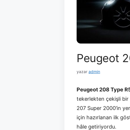
Peugeot 20
yazar
admin
Peugeot 208 Type R
tekerlekten çekişli bi
207 Super 2000’in yeri
için hazırlanan ilk gö
hâle getiriyordu.