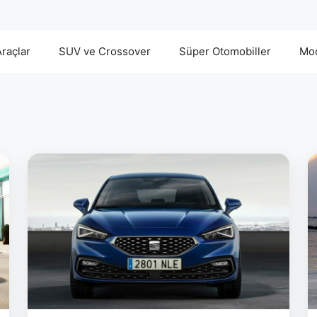
Araçlar
SUV ve Crossover
Süper Otomobiller
Mod