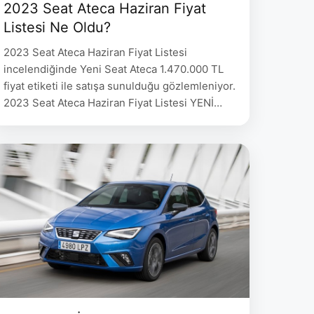
2023 Seat Ateca Haziran Fiyat
Listesi Ne Oldu?
2023 Seat Ateca Haziran Fiyat Listesi
incelendiğinde Yeni Seat Ateca 1.470.000 TL
fiyat etiketi ile satışa sunulduğu gözlemleniyor.
2023 Seat Ateca Haziran Fiyat Listesi YENİ
ATECA 1.5 EcoTSI ACT 150 HP DSG Xperience
1.470.000 YENİ ATECA 1.5 EcoTSI ACT 150 HP
DSG FR 1.520.000 2023 Seat Ateca Teknik
Verileri MOTOR ŞANZIMAN GÜÇ(PS) 0-100
km/shızlanma Maks.Hız …