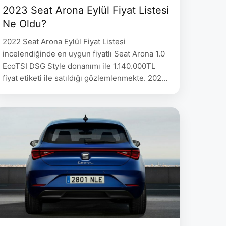
2023 Seat Arona Eylül Fiyat Listesi
Ne Oldu?
2022 Seat Arona Eylül Fiyat Listesi
incelendiğinde en uygun fiyatlı Seat Arona 1.0
EcoTSI DSG Style donanımı ile 1.140.000TL
fiyat etiketi ile satıldığı gözlemlenmekte. 2023
Seat Arona Ağustos Fiyat Listesi Fiyat ARONA
1.0 EcoTSI 95 HP Style 974.000 ARONA 1.0
EcoTSI 110 HP DSG Style 1.140.000 ARONA 1.0
EcoTSI 110 HP DSG Xcellence 1.200.000
ARONA …