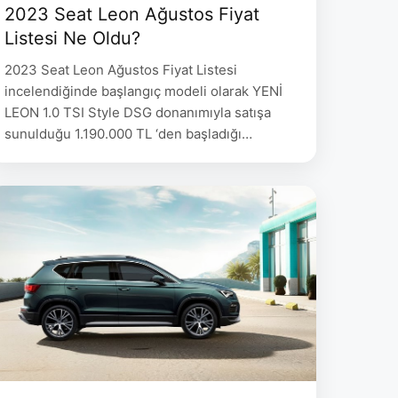
2023 Seat Leon Ağustos Fiyat
Listesi Ne Oldu?
2023 Seat Leon Ağustos Fiyat Listesi
incelendiğinde başlangıç modeli olarak YENİ
LEON 1.0 TSI Style DSG donanımıyla satışa
sunulduğu 1.190.000 TL ‘den başladığı
gözlemleniyor. 2023 Seat Leon Ağustos Fiyat
Listesi 08.08.2023 Fiyat 15.08.2023 Fiyat LEON
1.0 eTSI 110 HP DSG Style 1.310.000 1.190.000
LEON 1.5 eTSI ACT 150 HP DSG FR 1.470.000
1.325.000 2023 Seat …