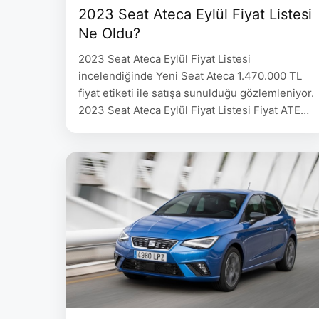
2023 Seat Ateca Eylül Fiyat Listesi
Ne Oldu?
2023 Seat Ateca Eylül Fiyat Listesi
incelendiğinde Yeni Seat Ateca 1.470.000 TL
fiyat etiketi ile satışa sunulduğu gözlemleniyor.
2023 Seat Ateca Eylül Fiyat Listesi Fiyat ATECA
1.5 EcoTSI ACT 150 HP DSG Xperience
1.547.300 ATECA 1.5 EcoTSI ACT 150 HP DSG
FR 1.610.400 2023 Seat Ateca Teknik Verileri
MOTOR ŞANZIMAN GÜÇ(PS) 0-100
km/shızlanma Maks.Hız YakıtTüketimiKarma …