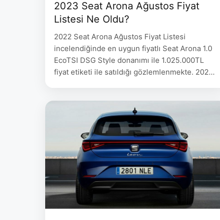
2023 Seat Arona Ağustos Fiyat
Listesi Ne Oldu?
2022 Seat Arona Ağustos Fiyat Listesi
incelendiğinde en uygun fiyatlı Seat Arona 1.0
EcoTSI DSG Style donanımı ile 1.025.000TL
fiyat etiketi ile satıldığı gözlemlenmekte. 2023
Seat Arona Ağustos Fiyat Listesi 08.08.2023
Fiyat 15.08.2023 Fiyat ARONA 1.0 EcoTSI 95
HP Style 1.025.000 925.000 ARONA 1.0 EcoTSI
110 HP DSG Style 1.140.000 1.025.000 ARONA
1.0 EcoTSI 110 …