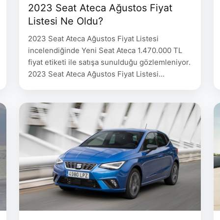
2023 Seat Ateca Ağustos Fiyat
Listesi Ne Oldu?
2023 Seat Ateca Ağustos Fiyat Listesi
incelendiğinde Yeni Seat Ateca 1.470.000 TL
fiyat etiketi ile satışa sunulduğu gözlemleniyor.
2023 Seat Ateca Ağustos Fiyat Listesi
08.08.2023 Fiyat 15.08.2023 Fiyat ATECA 1.5
EcoTSI ACT 150 HP DSG Xperience 1.595.000
1.470.000 ATECA 1.5 EcoTSI ACT 150 HP DSG
FR 1.660.000 1.520.000 2023 Seat Ateca
Teknik Verileri MOTOR ŞANZIMAN …