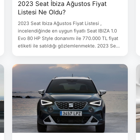
2023 Seat İbiza Ağustos Fiyat
Listesi Ne Oldu?
2023 Seat Ibiza Ağustos Fiyat Listesi ,
incelendiğinde en uygun fiyatlı Seat IBIZA 1.0
Evo 80 HP Style donanımı ile 770.000 TL fiyat
etiketi ile satıldığı gözlemlenmekte. 2023 Seat
Ibiza Ağustos Fiyat Listesi aşağıda
belirtilmiştir. SEAT IBIZA 08.08.2023 Fiyat
15.08.2023 Fiyat IBIZA 1.0 Evo 80 HP Style
850.000 770.000 IBIZA 1.0 EcoTSI 110 HP DSG
…