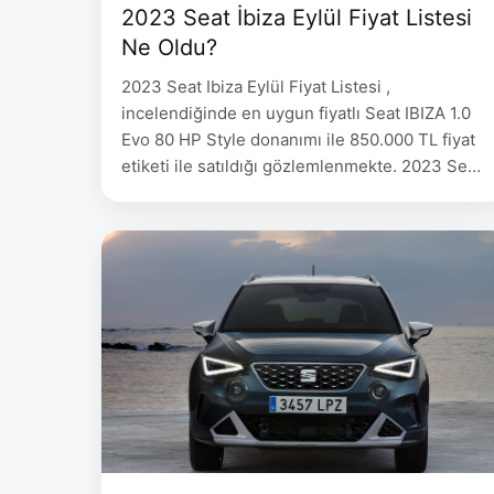
2023 Seat İbiza Eylül Fiyat Listesi
Ne Oldu?
2023 Seat Ibiza Eylül Fiyat Listesi ,
incelendiğinde en uygun fiyatlı Seat IBIZA 1.0
Evo 80 HP Style donanımı ile 850.000 TL fiyat
etiketi ile satıldığı gözlemlenmekte. 2023 Seat
Ibiza Eylül Fiyat Listesi aşağıda belirtilmiştir.
SEAT IBIZA Fiyat IBIZA 1.0 Evo 80 HP Style
850.000 IBIZA 1.0 EcoTSI 110 HP DSG Style
1.020.000 IBIZA 1.5 …