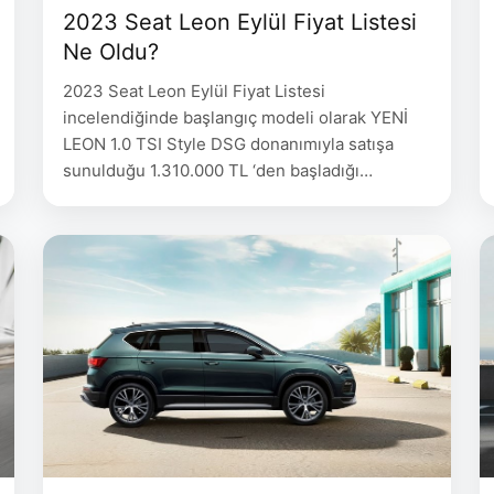
2023 Seat Leon Eylül Fiyat Listesi
Ne Oldu?
2023 Seat Leon Eylül Fiyat Listesi
incelendiğinde başlangıç modeli olarak YENİ
LEON 1.0 TSI Style DSG donanımıyla satışa
sunulduğu 1.310.000 TL ‘den başladığı
gözlemleniyor. 2023 Seat Leon Eylül Fiyat
Listesi Fiyat LEON 1.0 eTSI 110 HP DSG Style
1.310.000 LEON 1.5 eTSI ACT 150 HP DSG FR
1.426.100 2023 Seat Leon Teknik Verileri
MOTOR ŞANZIMAN …