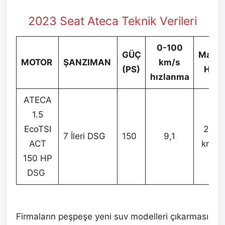
2023 Seat Ateca Teknik Verileri
0-100
GÜÇ
Maks.
MOTOR
ŞANZIMAN
km/s
(PS)
Hız
hızlanma
ATECA
1.5
EcoTSI
202
7 İleri DSG
150
9,1
ACT
km/s
150 HP
DSG
Firmaların peşpeşe yeni suv modelleri çıkarması