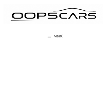
İçeriğe
atla
Menü