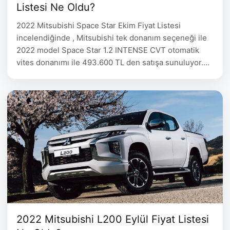
Listesi Ne Oldu?
2022 Mitsubishi Space Star Ekim Fiyat Listesi
incelendiğinde , Mitsubishi tek donanım seçeneği ile
2022 model Space Star 1.2 INTENSE CVT otomatik
vites donanımı ile 493.600 TL den satışa sunuluyor.
2022 Mitsubishi Space Star Ekim Fiyat Listesi Space
Star 1.2 INTENSE CVT 493.600 Sport Pack
Donanımda Neler Var? (*) Ön Izgara (Kırmızı şerit),Ön
Tampon Çıtası …
2022 Mitsubishi L200 Eylül Fiyat Listesi