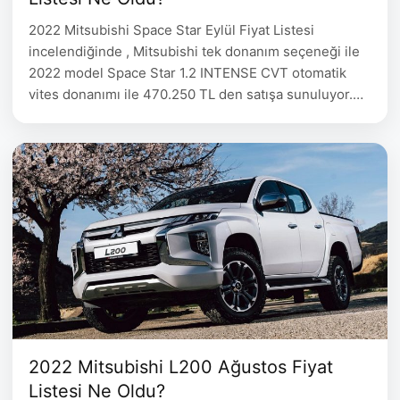
2022 Mitsubishi Space Star Eylül Fiyat Listesi
incelendiğinde , Mitsubishi tek donanım seçeneği ile
2022 model Space Star 1.2 INTENSE CVT otomatik
vites donanımı ile 470.250 TL den satışa sunuluyor.
2022 Mitsubishi Space Star Eylül Fiyat Listesi Space
Star 1.2 INTENSE CVT 470.250 Sport Pack Donanımda
Neler Var? (*) Ön Izgara (Kırmızı şerit),Ön Tampon
Çıtası …
2022 Mitsubishi L200 Ağustos Fiyat
Listesi Ne Oldu?