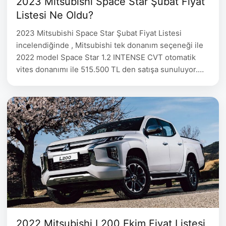
2023 Mitsubishi Space Star Şubat Fiyat
Listesi Ne Oldu?
2023 Mitsubishi Space Star Şubat Fiyat Listesi
incelendiğinde , Mitsubishi tek donanım seçeneği ile
2022 model Space Star 1.2 INTENSE CVT otomatik
vites donanımı ile 515.500 TL den satışa sunuluyor.
2023 Mitsubishi Space Star Şubat Fiyat Listesi Space
Star 1.2 INTENSE CVT 2022 model 515.500 Sport
Pack Donanımda Neler Var? (*) Ön Izgara (Kırmızı
şerit),Ön …
2022 Mitsubishi L200 Ekim Fiyat Listesi