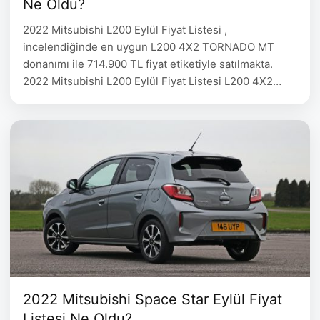
Ne Oldu?
2022 Mitsubishi L200 Eylül Fiyat Listesi ,
incelendiğinde en uygun L200 4X2 TORNADO MT
donanımı ile 714.900 TL fiyat etiketiyle satılmakta.
2022 Mitsubishi L200 Eylül Fiyat Listesi L200 4X2
TORNADO MT 714.900 L200 4X2 TORNADO AT
746.000 L200 4X4 STORM MT – L200 4X4 TORNADO
MT – L200 4×4 BLIZZARD AT 915.000 L200 4×4
PREMIUM …
2022 Mitsubishi Space Star Eylül Fiyat
Listesi Ne Oldu?