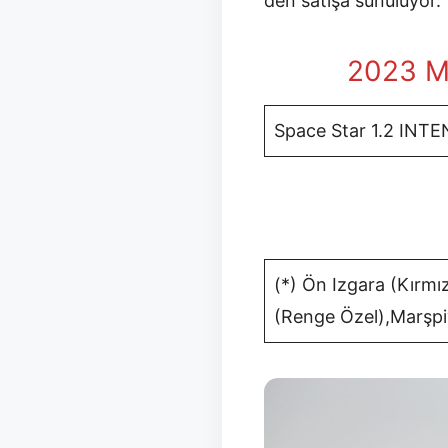
den satışa sunuluyor.
2023 Mi
Space Star 1.2 INT
(*) Ön Izgara (Kırmı
(Renge Özel),Marşpi