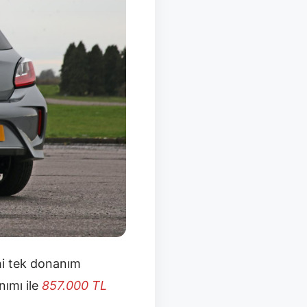
hi tek donanım
ımı ile
857.000
TL