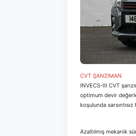
CVT ŞANZIMAN
INVECS-III CVT şanzım
optimum devir değerle
koşulunda sarsıntısız
Azaltılmış mekanik s