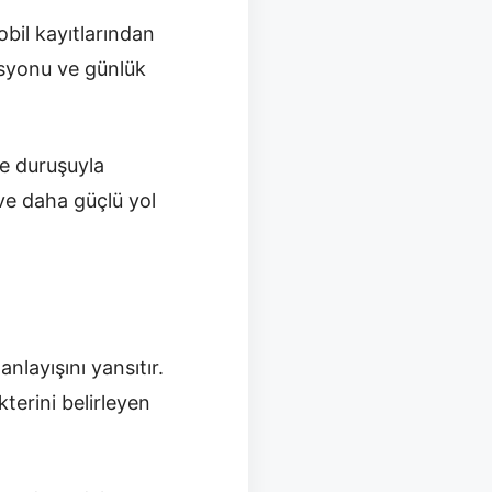
bil kayıtlarından
zisyonu ve günlük
de duruşuyla
k ve daha güçlü yol
layışını yansıtır.
terini belirleyen