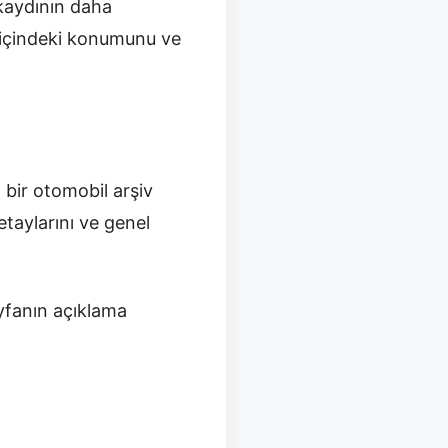
 kaydının daha
a içindeki konumunu ve
ı bir otomobil arşiv
taylarını ve genel
yfanın açıklama