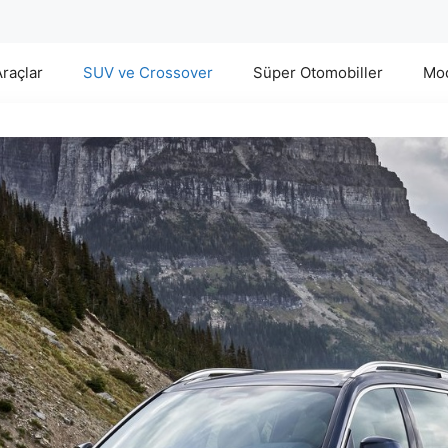
Araçlar
SUV ve Crossover
Süper Otomobiller
Mod