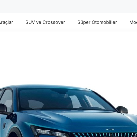
Araçlar
SUV ve Crossover
Süper Otomobiller
Mod