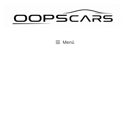
İçeriğe
atla
Menü