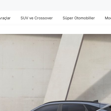
Araçlar
SUV ve Crossover
Süper Otomobiller
Mod