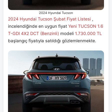
2024 Hyundai Tucson
2024 Hyundai Tucson Şubat
Fiyat Listesi
,
incelendiğinde en uygun fiyat
Yeni TUCSON 1.6
T-GDI 4X2 DCT (Benzinli)
modeli
1.730.000
TL
başlangıç fiyatıyla satıldığı gözlemlenmekte.