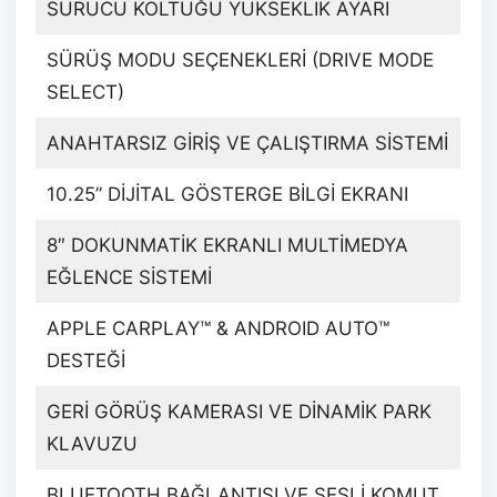
SÜRÜCÜ KOLTUĞU YÜKSEKLİK AYARI
SÜRÜŞ MODU SEÇENEKLERİ (DRIVE MODE
SELECT)
ANAHTARSIZ GİRİŞ VE ÇALIŞTIRMA SİSTEMİ
10.25” DİJİTAL GÖSTERGE BİLGİ EKRANI
8″ DOKUNMATİK EKRANLI MULTİMEDYA
EĞLENCE SİSTEMİ
APPLE CARPLAY™ & ANDROID AUTO™
DESTEĞİ
GERİ GÖRÜŞ KAMERASI VE DİNAMİK PARK
KLAVUZU
BLUETOOTH BAĞLANTISI VE SESLİ KOMUT