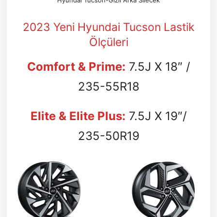
Hyundai Tucson-Gizli Arka Silecek
2023 Yeni Hyundai Tucson Lastik
Ölçüleri
Comfort & Prime:
7.5J X 18″ /
235-55R18
EIite & Elite Plus:
7.5J X 19″/
235-50R19