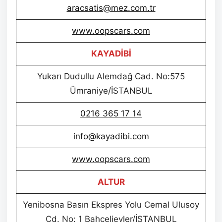
aracsatis@mez.com.tr
www.oopscars.com
KAYADİBİ
Yukarı Dudullu Alemdağ Cad. No:575
Ümraniye/İSTANBUL
0216 365 17 14
info@kayadibi.com
www.oopscars.com
ALTUR
Yenibosna Basın Ekspres Yolu Cemal Ulusoy
Cd. No: 1 Bahçelievler/İSTANBUL