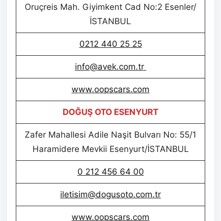
Oruçreis Mah. Giyimkent Cad No:2 Esenler/
İSTANBUL
0212 440 25 25
info@avek.com.tr
www.oopscars.com
DOĞUŞ OTO ESENYURT
Zafer Mahallesi Adile Naşit Bulvarı No: 55/1
Haramidere Mevkii Esenyurt/İSTANBUL
0 212 456 64 00
iletisim@dogusoto.com.tr
www.oopscars.com