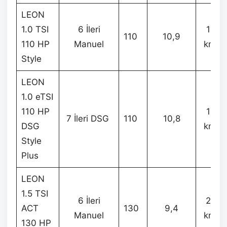
LEON
1.0 TSI
6 İleri
197
110
10,9
110 HP
Manuel
km/s
Style
LEON
1.0 eTSI
110 HP
192
7 İleri DSG
110
10,8
DSG
km/s
Style
Plus
LEON
1.5 TSI
6 İleri
208
ACT
130
9,4
Manuel
km/s
130 HP