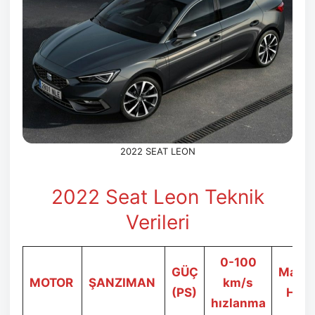
2022 SEAT LEON
2022 Seat Leon Teknik
Verileri
0-100
GÜÇ
Maks.
MOTOR
ŞANZIMAN
km/s
(PS)
Hız
hızlanma