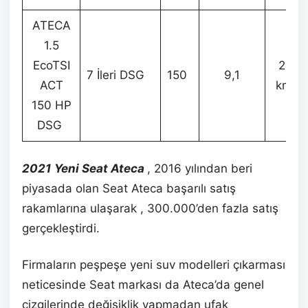
ATECA
1.5
EcoTSI
202
7 İleri DSG
150
9,1
ACT
km/s
150 HP
DSG
2021
Yeni Seat Ateca
, 2016 yılından beri
piyasada olan Seat Ateca başarılı satış
rakamlarına ulaşarak , 300.000’den fazla satış
gerçekleştirdi.
Firmaların peşpeşe yeni suv modelleri çıkarması
neticesinde Seat markası da Ateca’da genel
çizgilerinde değişiklik yapmadan ufak