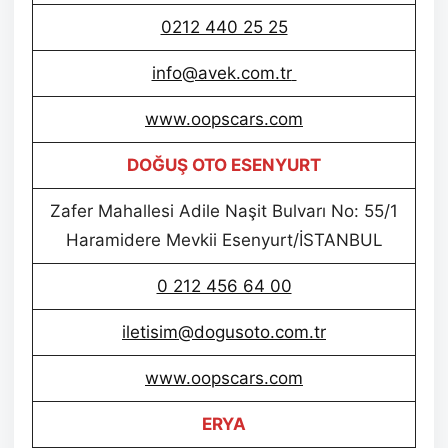
0212 440 25 25
info@avek.com.tr
www.oopscars.com
DOĞUŞ OTO ESENYURT
Zafer Mahallesi Adile Naşit Bulvarı No: 55/1
Haramidere Mevkii Esenyurt/İSTANBUL
0 212 456 64 00
iletisim@dogusoto.com.tr
www.oopscars.com
ERYA