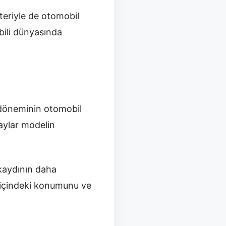
teriyle de otomobil
bili dünyasında
 döneminin otomobil
taylar modelin
 kaydının daha
a içindeki konumunu ve