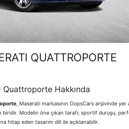
ERATI QUATTROPORTE
i Quattroporte Hakkında
roporte
, Maserati markasının OopsCars arşivinde yer a
 biridir. Modelin öne çıkan tarafı; sportif duruşu, per
a hitap eden tasarım dili ile açıklanabilir.