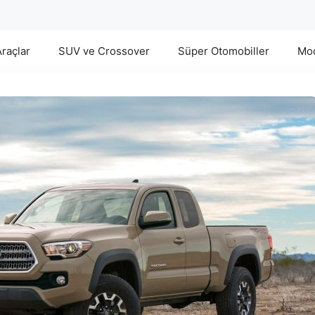
Araçlar
SUV ve Crossover
Süper Otomobiller
Mod