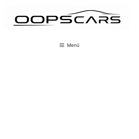
İçeriğe
atla
Menü