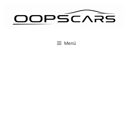
İçeriğe
atla
Menü