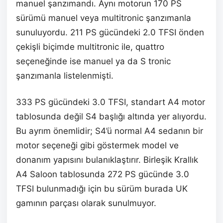
manuel şanzımandı. Aynı motorun 170 PS
sürümü manuel veya multitronic şanzımanla
sunuluyordu. 211 PS gücündeki 2.0 TFSI önden
çekişli biçimde multitronic ile, quattro
seçeneğinde ise manuel ya da S tronic
şanzımanla listelenmişti.
333 PS gücündeki 3.0 TFSI, standart A4 motor
tablosunda değil S4 başlığı altında yer alıyordu.
Bu ayrım önemlidir; S4’ü normal A4 sedanın bir
motor seçeneği gibi göstermek model ve
donanım yapısını bulanıklaştırır. Birleşik Krallık
A4 Saloon tablosunda 272 PS gücünde 3.0
TFSI bulunmadığı için bu sürüm burada UK
gamının parçası olarak sunulmuyor.