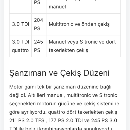
PS
manuel
204
3.0 TDI
Multitronic ve önden çekiş
PS
3.0 TDI
245
Manuel veya S tronic ve dört
quattro
PS
tekerlekten çekiş
Şanzıman ve Çekiş Düzeni
Motor gamı tek bir şanzıman düzenine bağlı
değildi. Altı ileri manuel, multitronic ve S tronic
seçenekleri motorun gücüne ve çekiş sistemine
göre ayrılıyordu. quattro dört tekerlekten çekiş
211 PS 2.0 TFSI, 177 PS 2.0 TDI ve 245 PS 3.0
TDI ile belirli kombinasyonlarda sunuluyordu.