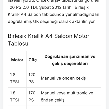
listeleniyordu. Önceki arşiv tablosunda görülen
120 PS 2.0 TDI, Şubat 2012 tarihli Birleşik
Krallık A4 Saloon tablosunda yer almadığından
doğrulanmış UK seçeneği olarak aktarılmıyor.
Birleşik Krallık A4 Saloon Motor
Tablosu
Doğrulanan şanzıman ve
Motor
Güç
çekiş seçenekleri
1.8
120
Manuel ve önden çekiş
TFSI
PS
1.8
170
Manuel veya multitronic ve
TFSI
PS
önden çekiş