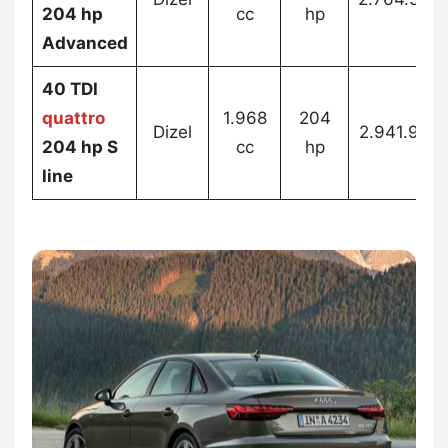
204 hp
cc
hp
Advanced
40 TDI
quattro
1.968
204
Dizel
2.941.962
204 hp S
cc
hp
line