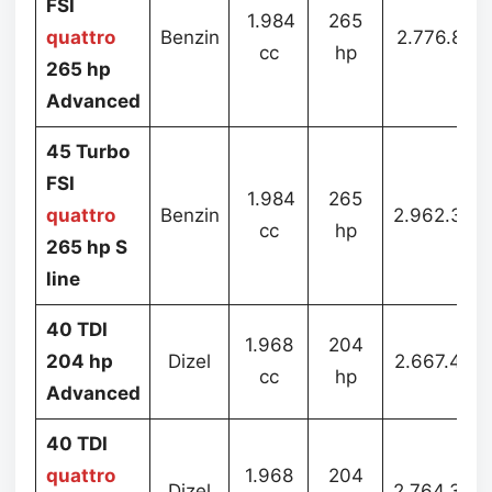
FSI
1.984
265
quattro
Benzin
2.776.812
cc
hp
265 hp
Advanced
45 Turbo
FSI
1.984
265
quattro
Benzin
2.962.392
cc
hp
265 hp S
line
40 TDI
1.968
204
204 hp
Dizel
2.667.462
cc
hp
Advanced
40 TDI
quattro
1.968
204
Dizel
2.764.392