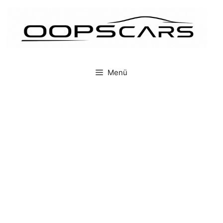
İçeriğe
atla
Menü